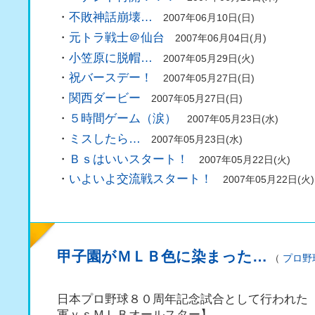
・
不敗神話崩壊…
2007年06月10日(日)
・
元トラ戦士＠仙台
2007年06月04日(月)
・
小笠原に脱帽…
2007年05月29日(火)
・
祝バースデー！
2007年05月27日(日)
・
関西ダービー
2007年05月27日(日)
・
５時間ゲーム（涙）
2007年05月23日(水)
・
ミスしたら…
2007年05月23日(水)
・
Ｂｓはいいスタート！
2007年05月22日(火)
・
いよいよ交流戦スタート！
2007年05月22日(火)
甲子園がＭＬＢ色に染まった…
（
プロ野
日本プロ野球８０周年記念試合として行われた
軍ｖｓＭＬＢオールスター】