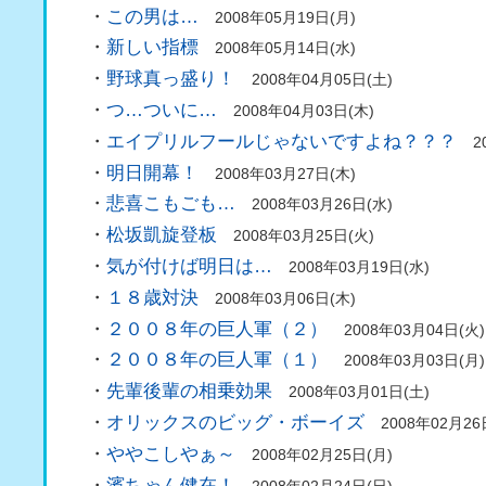
・
この男は…
2008年05月19日(月)
・
新しい指標
2008年05月14日(水)
・
野球真っ盛り！
2008年04月05日(土)
・
つ…ついに…
2008年04月03日(木)
・
エイプリルフールじゃないですよね？？？
2
・
明日開幕！
2008年03月27日(木)
・
悲喜こもごも…
2008年03月26日(水)
・
松坂凱旋登板
2008年03月25日(火)
・
気が付けば明日は…
2008年03月19日(水)
・
１８歳対決
2008年03月06日(木)
・
２００８年の巨人軍（２）
2008年03月04日(火)
・
２００８年の巨人軍（１）
2008年03月03日(月)
・
先輩後輩の相乗効果
2008年03月01日(土)
・
オリックスのビッグ・ボーイズ
2008年02月26
・
ややこしやぁ～
2008年02月25日(月)
・
濱ちゃん健在！
2008年02月24日(日)