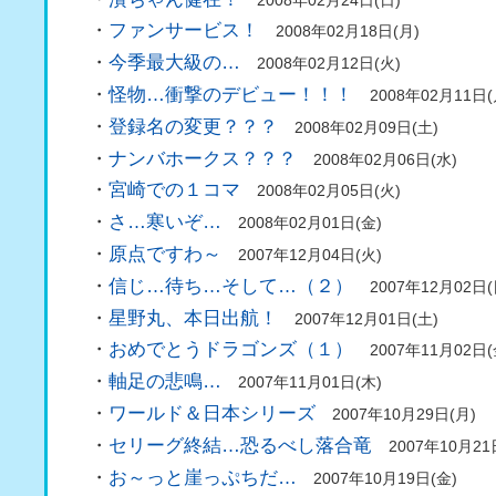
・
ファンサービス！
2008年02月18日(月)
・
今季最大級の…
2008年02月12日(火)
・
怪物…衝撃のデビュー！！！
2008年02月11日(
・
登録名の変更？？？
2008年02月09日(土)
・
ナンバホークス？？？
2008年02月06日(水)
・
宮崎での１コマ
2008年02月05日(火)
・
さ…寒いぞ…
2008年02月01日(金)
・
原点ですわ～
2007年12月04日(火)
・
信じ…待ち…そして…（２）
2007年12月02日(
・
星野丸、本日出航！
2007年12月01日(土)
・
おめでとうドラゴンズ（１）
2007年11月02日(
・
軸足の悲鳴…
2007年11月01日(木)
・
ワールド＆日本シリーズ
2007年10月29日(月)
・
セリーグ終結…恐るべし落合竜
2007年10月21
・
お～っと崖っぷちだ…
2007年10月19日(金)