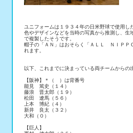
ユニフォームは１９３４年の日米野球で使用し
色やデザインなどを当時の写真から推測し、生
で複製したそうです。
帽子の「ＡＮ」はおそらく「ＡＬＬ ＮＩＰＰ
れます。
以下、これまでに決まっている両チームからの
【阪神】＊（ ）は背番号
能見 篤史（１４）
藤浪 晋太郎（１９）
松田 遼馬（５６）
上本 博紀（４）
新井 良太（３２）
大和（０）
【巨人】