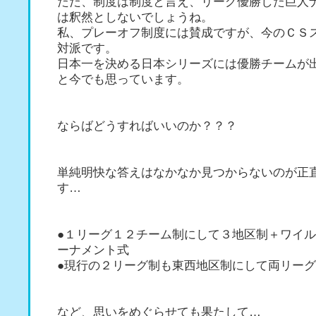
ただ、制度は制度と言え、リーグ優勝した巨人
は釈然としないでしょうね。
私、プレーオフ制度には賛成ですが、今のＣＳ
対派です。
日本一を決める日本シリーズには優勝チームが
と今でも思っています。
ならばどうすればいいのか？？？
単純明快な答えはなかなか見つからないのが正
す…
●１リーグ１２チーム制にして３地区制＋ワイ
ーナメント式
●現行の２リーグ制も東西地区制にして両リー
など、思いをめぐらせても果たして…