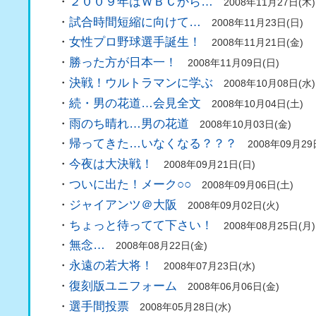
・
２００９年はＷＢＣから…
2008年11月27日(木)
・
試合時間短縮に向けて…
2008年11月23日(日)
・
女性プロ野球選手誕生！
2008年11月21日(金)
・
勝った方が日本一！
2008年11月09日(日)
・
決戦！ウルトラマンに学ぶ
2008年10月08日(水)
・
続・男の花道…会見全文
2008年10月04日(土)
・
雨のち晴れ…男の花道
2008年10月03日(金)
・
帰ってきた…いなくなる？？？
2008年09月29
・
今夜は大決戦！
2008年09月21日(日)
・
ついに出た！メーク○○
2008年09月06日(土)
・
ジャイアンツ＠大阪
2008年09月02日(火)
・
ちょっと待ってて下さい！
2008年08月25日(月)
・
無念…
2008年08月22日(金)
・
永遠の若大将！
2008年07月23日(水)
・
復刻版ユニフォーム
2008年06月06日(金)
・
選手間投票
2008年05月28日(水)