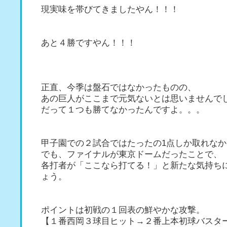
現実味を帯びてきましたやん！！！
あと４勝ですやん！！！
正直、今季は盤石ではなかったものの、
あの巨人がここまで元気ないとは思いませんで
だって１つも勝てなかったんですよ。。。
甲子園での２試合ではたったの1点しか取れな
でも、ファイナルが東京ドームだったことで、
各打者が「ここなら打てる！」と新たな気持ち
ょう。
ポイントは初戦の１回表の鮮やかな攻撃。
【１番西岡３球目ヒット→２番上本初球バスタ