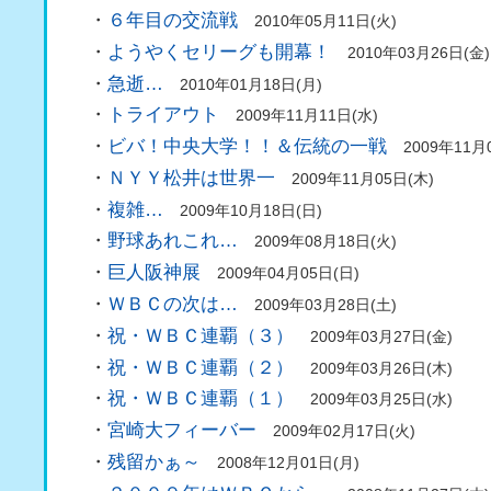
・
６年目の交流戦
2010年05月11日(火)
・
ようやくセリーグも開幕！
2010年03月26日(金)
・
急逝…
2010年01月18日(月)
・
トライアウト
2009年11月11日(水)
・
ビバ！中央大学！！＆伝統の一戦
2009年11月
・
ＮＹＹ松井は世界一
2009年11月05日(木)
・
複雑…
2009年10月18日(日)
・
野球あれこれ…
2009年08月18日(火)
・
巨人阪神展
2009年04月05日(日)
・
ＷＢＣの次は…
2009年03月28日(土)
・
祝・ＷＢＣ連覇（３）
2009年03月27日(金)
・
祝・ＷＢＣ連覇（２）
2009年03月26日(木)
・
祝・ＷＢＣ連覇（１）
2009年03月25日(水)
・
宮崎大フィーバー
2009年02月17日(火)
・
残留かぁ～
2008年12月01日(月)