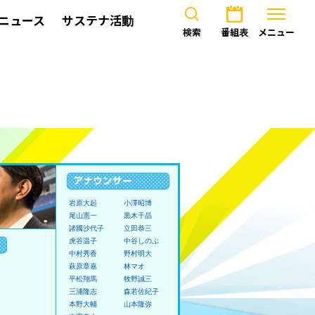
ニュース
サステナ活動
検索
番組表
メニュー
岩原大起
小澤昭博
尾山憲一
黒木千晶
諸國沙代子
立田恭三
虎谷温子
中谷しのぶ
中村秀香
野村明大
萩原章嘉
林マオ
平松翔馬
牧野誠三
三浦隆志
森若佐紀子
本野大輔
山本隆弥