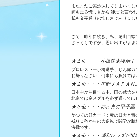
またまたご無沙汰してしまいまし
師も走る慌しさから‘師走’と言わ
私も文字通りの忙しさでありまし
さて、昨年に続き、私、尾山目線
ざっくりですが、思い出すがまま
★１位・・・小橋建太復活！
プロレスラー小橋選手、じん臓ガ
お帰りなさい！何事にも負けては
★２位・・・星野ＪＡＰＡＮ
日本中が注目する中、国の威信を
北京では金メダルを必ず獲ってほ
★３位・・・赤と青の甲子園
かつての好カード：赤の日大と青
残り６秒からの大逆転で関学が勝
決戦です。
★４位・・・浦和レッズが世