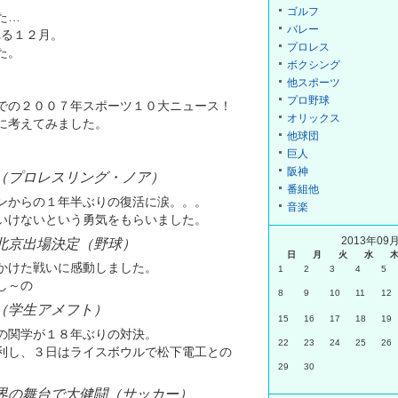
ゴルフ
た…
バレー
れる１２月。
プロレス
た。
ボクシング
他スポーツ
プロ野球
での２００７年スポーツ１０大ニュース！
オリックス
に考えてみました。
他球団
巨人
阪神
（プロレスリング・ノア）
番組他
ンからの１年半ぶりの復活に涙。。。
音楽
いけないという勇気をもらいました。
2013年09
北京出場決定（野球）
日
月
火
水
かけた戦いに感動しました。
1
2
3
4
5
し～の
8
9
10
11
12
（学生アメフト）
15
16
17
18
19
の関学が１８年ぶりの対決。
22
23
24
25
26
利し、３日はライスボウルで松下電工との
29
30
界の舞台で大健闘（サッカー）