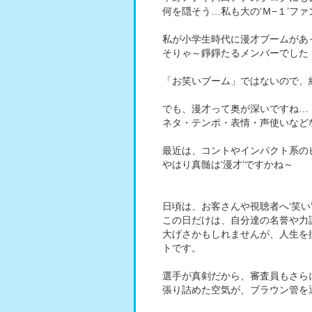
何を隠そう…私も大の‘Ｍ−１’フ
私が小学生時代に漫才ブームがあ
そりゃ～錚錚たるメンバーでした
「お笑いブーム」ではないので、
でも、漫才って奥が深いですね…
ネタ・テンポ・表情・声使いなど
最近は、コントやインパクト系の
やはり真髄は‘漫才’ですかね～
日頃は、お客さんや視聴者へ‘笑い
この日だけは、自分達の名誉や力
大げさかもしれませんが、人生を
トです。
選手が真剣だから、審査員もさら
張り詰めた空気が、ブラウン管を