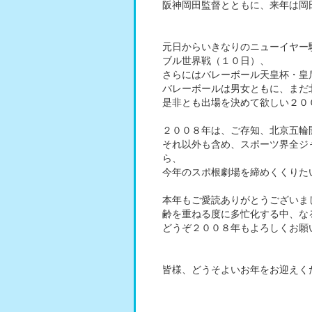
阪神岡田監督とともに、来年は岡
元日からいきなりのニューイヤー
ブル世界戦（１０日）、
さらにはバレーボール天皇杯・皇
バレーボールは男女ともに、まだ
是非とも出場を決めて欲しい２０
２００８年は、ご存知、北京五輪
それ以外も含め、スポーツ界全ジ
ら、
今年のスポ根劇場を締めくくりた
本年もご愛読ありがとうございま
齢を重ねる度に多忙化する中、な
どうぞ２００８年もよろしくお願
皆様、どうそよいお年をお迎えく