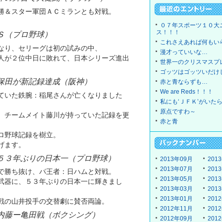
勝＆スター軍団ＡＣミランとも対戦。
０７年スポーツ１０大
ス！！！
Ｓ（プロ野球）
これさえあれば何もい
なり、セリーグは初の試みの中、
漫才っていいな…
人が２位中日に敗れて、日本シリーズ進出
世界一のクリスマスプ
ゴッツはゴッツいだけ
保田が新記録達成（阪神）
赤と青ならずも…
We are Reds！！！
ていた鉄腕：稲尾さんが亡くなりました
私にも‘ＪＦＫ’がいた
原点ですわ～
、チームメイト藤川が持っていた記録を更
赤と青
ロ野球記録を樹立。
げます。
５３年ぶりの日本一（プロ野球）
2013年09月
201
2013年07月
201
で勝ち抜け、パ王者：日ハムと対戦。
2013年05月
201
武器に、５３年ぶりの日本一に輝きまし
2013年03月
201
2013年01月
201
戦の山井投手の交替劇に賛否両論。
2012年11月
201
内藤ー亀田戦（ボクシング）
2012年09月
201