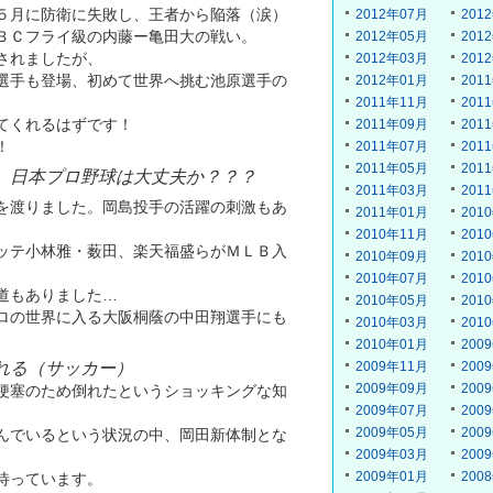
５月に防衛に失敗し、王者から陥落（涙）
2012年07月
201
ＢＣフライ級の内藤ー亀田大の戦い。
2012年05月
201
されましたが、
2012年03月
201
選手も登場、初めて世界へ挑む池原選手の
2012年01月
201
2011年11月
201
てくれるはずです！
2011年09月
201
！
2011年07月
201
2011年05月
201
。日本プロ野球は大丈夫か？？？
2011年03月
201
を渡りました。岡島投手の活躍の刺激もあ
2011年01月
201
2010年11月
201
ッテ小林雅・薮田、楽天福盛らがＭＬＢ入
2010年09月
201
2010年07月
201
道もありました…
2010年05月
201
ロの世界に入る大阪桐蔭の中田翔選手にも
2010年03月
201
2010年01月
200
れる（サッカー）
2009年11月
200
2009年09月
200
梗塞のため倒れたというショッキングな知
2009年07月
200
2009年05月
200
んでいるという状況の中、岡田新体制とな
2009年03月
200
2009年01月
200
待っています。