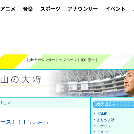
アニメ
音楽
スポーツ
アナウンサー
イベント
｜
ytvアナウンサートップページ
｜
尾山憲一
｜
1月 >
HOME
よもやま話
ュース！！！
（
スポーツ
）
スポーツ
アメフト