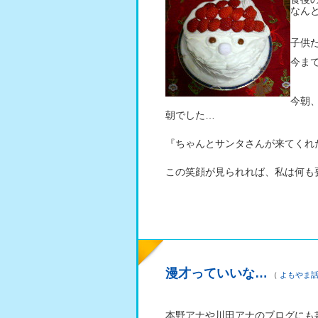
なん
子供
今ま
今朝
朝でした…
『ちゃんとサンタさんが来てくれ
この笑顔が見られれば、私は何も
漫才っていいな…
（
よもやま
本野アナや川田アナのブログにも