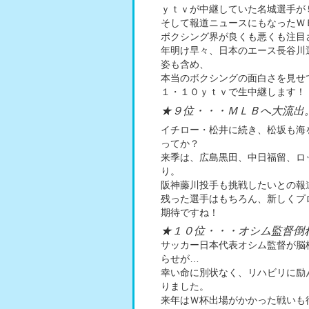
ｙｔｖが中継していた名城選手が
そして報道ニュースにもなったＷ
ボクシング界が良くも悪くも注目
年明け早々、日本のエース長谷川
姿も含め、
本当のボクシングの面白さを見せ
１・１０ｙｔｖで生中継します！
★９位・・・ＭＬＢへ大流出
イチロー・松井に続き、松坂も海
ってか？
来季は、広島黒田、中日福留、ロ
り。
阪神藤川投手も挑戦したいとの報
残った選手はもちろん、新しくプ
期待ですね！
★１０位・・・オシム監督倒
サッカー日本代表オシム監督が脳
らせが…
幸い命に別状なく、リハビリに励
りました。
来年はＷ杯出場がかかった戦いも