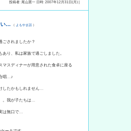
投稿者: 尾山憲一 日時: 2007年12月31日(月) |
ない…
（
よもやま話
）
過ごされましたか？
もあり、私は家族で過ごしました。
スマスディナーが用意された食卓に座る
合唱…♪
けしたかもしれません…
。。我が子たちは…
実は無口で…
のケーキです。