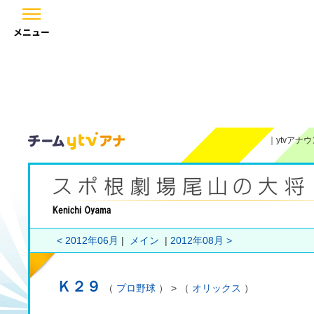
メニュー
｜
ytvアナ
< 2012年06月
|
メイン
|
2012年08月 >
Ｋ２９
（
プロ野球
） > （
オリックス
）