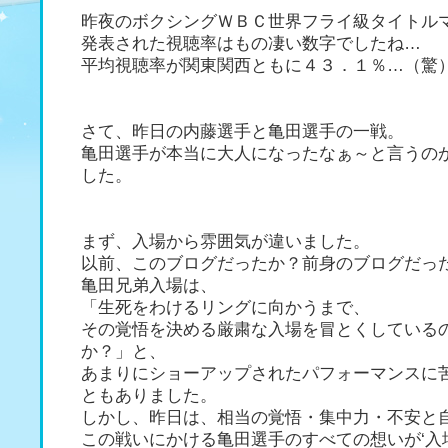
昨夜のボクシングＷＢＣ世界フライ級タイトル
発表された視聴率はもの凄い数字でしたね…
平均視聴率が関東関西ともに４３．１％…（驚
さて、昨日の内藤選手と亀田選手の一戦。
亀田選手が本当に大人になったなぁ～と言うの
した。
まず、入場から雰囲気が違いました。
以前、このブログだったか？前身のブログだっ
亀田兄弟入場は、
「生死をわけるリングに向かうまで、
その覚悟を決める厳粛な入場を冒とくしている
か？」と、
あまりにショーアップされたパフォーマンスに
ともありました。
しかし、昨日は、相当の覚悟・集中力・不安と
この戦いにかける亀田選手のすべての想いが‘入