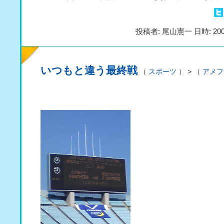
投稿者: 尾山憲一 日時: 200
いつもと違う最終戦
（
スポーツ
） > （
アメフ