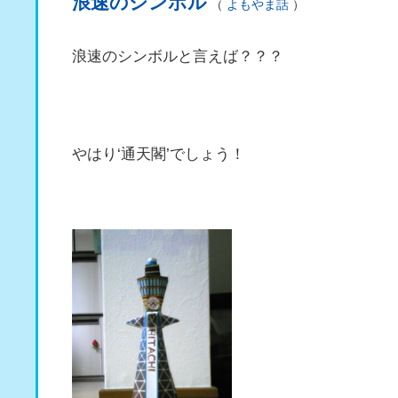
浪速のシンボル
（
よもやま話
）
浪速のシンボルと言えば？？？
やはり‘通天閣’でしょう！