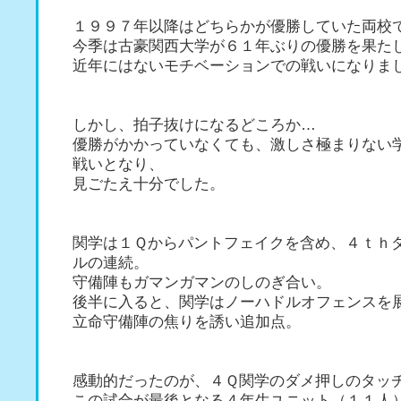
１９９７年以降はどちらかが優勝していた両校
今季は古豪関西大学が６１年ぶりの優勝を果た
近年にはないモチベーションでの戦いになりま
しかし、拍子抜けになるどころか…
優勝がかかっていなくても、激しさ極まりない
戦いとなり、
見ごたえ十分でした。
関学は１Ｑからパントフェイクを含め、４ｔｈ
ルの連続。
守備陣もガマンガマンのしのぎ合い。
後半に入ると、関学はノーハドルオフェンスを
立命守備陣の焦りを誘い追加点。
感動的だったのが、４Ｑ関学のダメ押しのタッ
この試合が最後となる４年生ユニット（１１人