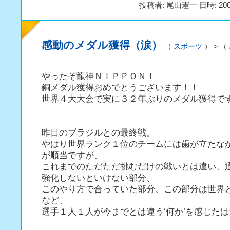
投稿者: 尾山憲一 日時: 200
感動のメダル獲得（涙）
（
スポーツ
） > （
やったぞ龍神ＮＩＰＰＯＮ！
銅メダル獲得おめでとうございます！！
世界４大大会で実に３２年ぶりのメダル獲得で
昨日のブラジルとの最終戦。
やはり世界ランク１位のチームには歯が立たな
が順当ですが、
これまでのただただ挑むだけの戦いとは違い、
強化しないといけない部分、
このやり方で合っていた部分、この部分は世界と
など、
選手１人１人が今までとは違う‘何か’を感じた