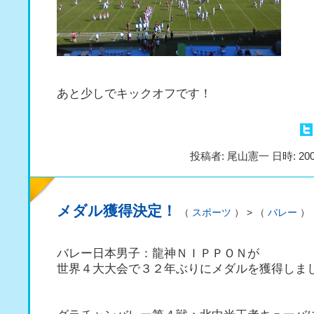
あと少しでキックオフです！
投稿者: 尾山憲一 日時: 200
メダル獲得決定！
（
スポーツ
） > （
バレー
）
バレー日本男子：龍神ＮＩＰＰＯＮが
世界４大大会で３２年ぶりにメダルを獲得しま