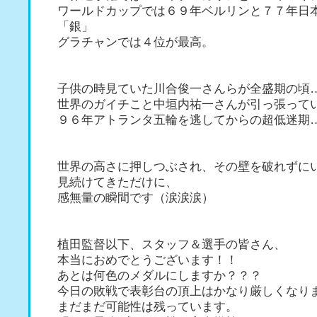
ワールドカップでは６９年ベルリンと７７年日
「銀」
グラチャンでは４位が最高。
子供の時見ていた川合俊一さんらが全盛期の頃
世界のガイチこと中垣内祐一さんが引っ張って
９６年アトランタ五輪を逃してからの超低迷期
世界の高さに押しつぶされ、その壁を破れずに
見続けてきただけに、
感無量の瞬間です（涙涙涙）
植田監督以下、スタッフ＆選手の皆さん、
本当におめでとうございます！！
あとは何色のメダルにしますか？？？
今日の敗戦で表彰台の頂上はかなり厳しくなり
まだまだ可能性は残っています。