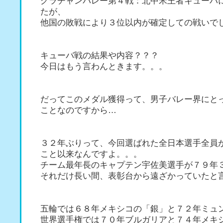
グラチャンバレー第４戦：北中米王者キューバ
たが、
他国の敗戦により３位以内が確定しての戦いで
キューバ戦の結果や内容？？？
今日はもう言わんときます。。。
だってこのメダル獲得って、男子バレー界にと
ことなのですから…
３２年ぶりって、今回選ばれた全日本選手全員
こと以来なんですよ。。。
チーム最年長のキャプテン宇佐美選手が７９年
それだけ長い間、表彰台から遠ざかっていたと
五輪では６８年メキシコの「銀」と７２年ミュ
世界選手権では７０年ブルガリアと７４年メキ