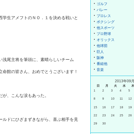
ゴルフ
バレー
プロレス
西学生アメフトのＮＯ．１を決める戦いと
ボクシング
他スポーツ
プロ野球
オリックス
他球団
巨人
。
阪神
い浅尾主将を筆頭に、素晴らしいチーム
番組他
音楽
立命館の皆さん、おめでとうございます！
2013年09
日
月
火
水
1
2
3
4
5
だが、こんな涙もあった。
8
9
10
11
12
15
16
17
18
19
22
23
24
25
26
ールドにひざまずきながら、喜ぶ相手を見
29
30