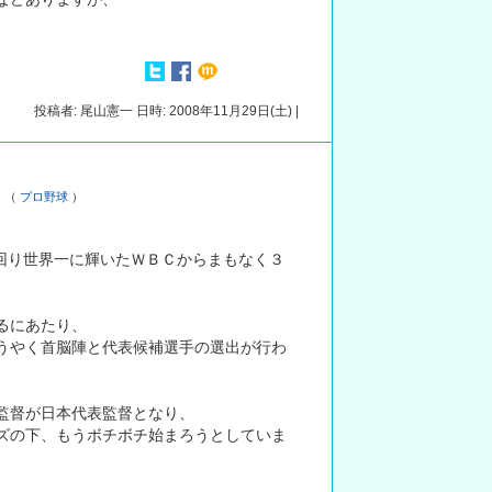
投稿者: 尾山憲一 日時: 2008年11月29日(土) |
…
（
プロ野球
）
を上回り世界一に輝いたＷＢＣからまもなく３
るにあたり、
うやく首脳陣と代表候補選手の選出が行わ
監督が日本代表監督となり、
ズの下、もうボチボチ始まろうとしていま