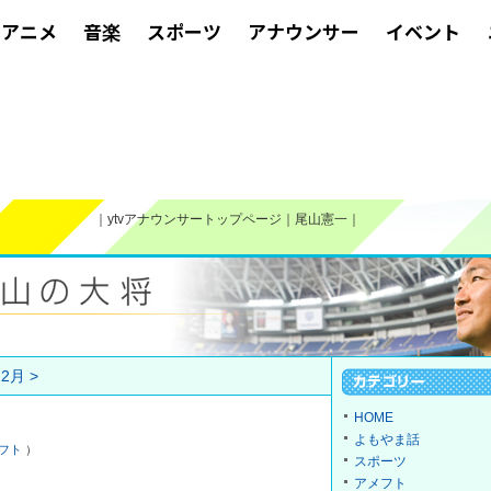
アニメ
音楽
スポーツ
アナウンサー
イベント
｜
ytvアナウンサートップページ
｜
尾山憲一
｜
2月 >
HOME
よもやま話
フト
）
スポーツ
アメフト