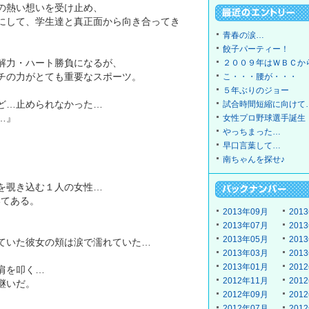
の熱い想いを受け止め、
にして、学生達と真正面から向き合ってき
青春の涙…
餃子パーティー！
解力・ハート勝負になるが、
２００９年はＷＢＣか
チの力がとても重要なスポーツ。
こ・・・腰が・・・
５年ぶりのジョー
ど…止められなかった…
試合時間短縮に向けて
…』
女性プロ野球選手誕生
やっちまった…
。
早口言葉して…
南ちゃんを探せ♪
を覗き込む１人の女性…
いてある。
2013年09月
201
2013年07月
201
2013年05月
201
ていた彼女の頬は涙で濡れていた…
2013年03月
201
2013年01月
201
肩を叩く…
2012年11月
201
継いだ。
2012年09月
201
2012年07月
201