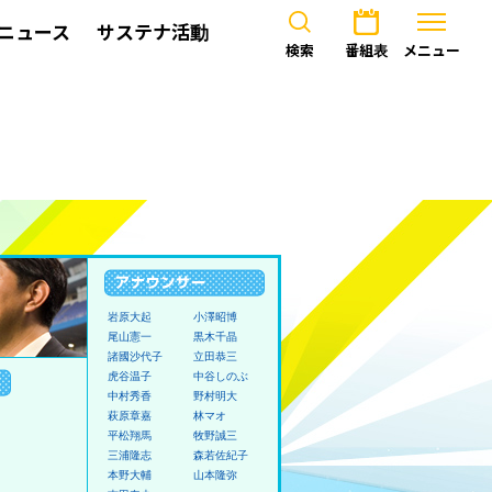
ニュース
サステナ活動
検索
番組表
メニュー
岩原大起
小澤昭博
尾山憲一
黒木千晶
諸國沙代子
立田恭三
虎谷温子
中谷しのぶ
中村秀香
野村明大
萩原章嘉
林マオ
平松翔馬
牧野誠三
三浦隆志
森若佐紀子
本野大輔
山本隆弥