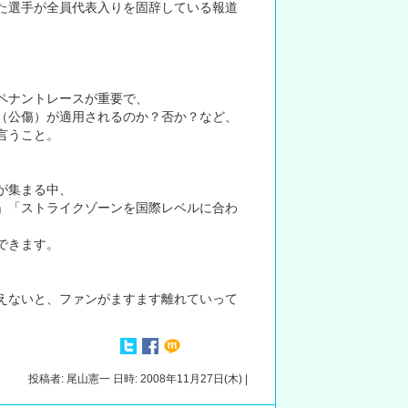
た選手が全員代表入りを固辞している報道
ペナントレースが重要で、
（公傷）が適用されるのか？否か？など、
言うこと。
が集まる中、
」「ストライクゾーンを国際レベルに合わ
できます。
えないと、ファンがますます離れていって
投稿者: 尾山憲一 日時: 2008年11月27日(木) |