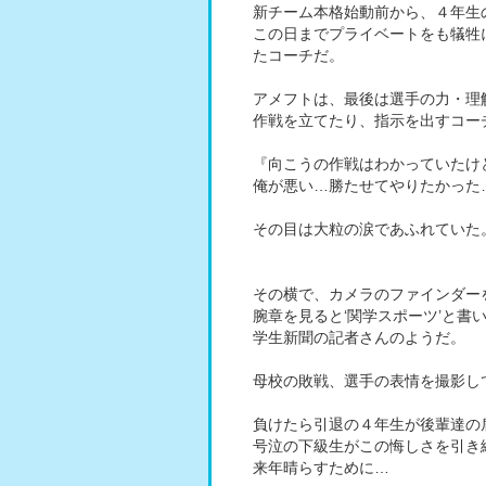
新チーム本格始動前から、４年生
この日までプライベートをも犠牲
たコーチだ。
アメフトは、最後は選手の力・理
作戦を立てたり、指示を出すコー
『向こうの作戦はわかっていたけ
俺が悪い…勝たせてやりたかった
その目は大粒の涙であふれていた
その横で、カメラのファインダー
腕章を見ると‘関学スポーツ’と書
学生新聞の記者さんのようだ。
母校の敗戦、選手の表情を撮影し
負けたら引退の４年生が後輩達の
号泣の下級生がこの悔しさを引き
来年晴らすために…