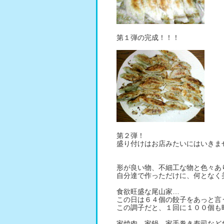
第１弾の完成！！！
第２弾！
盛り付けはお店みたいにはいきま
形が良い物、不細工な物と色々あ
自分達で作っただけに、何となく
食欲旺盛な尾山家…
この日は６４個の餃子をあっと言
この調子だと、１回に１００個も
家焼肉、家鍋、家手巻き寿司など