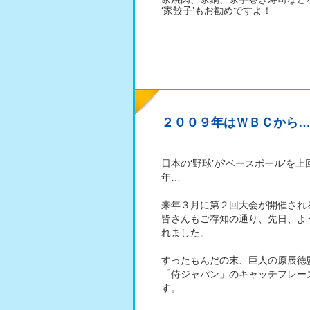
‘家餃子’もお勧めですよ！
２００９年はＷＢＣから
日本の‘野球’が‘ベースボール’
年…
来年３月に第２回大会が開催され
皆さんもご存知の通り、先日、よ
れました。
すったもんだの末、巨人の原辰徳
「侍ジャパン」のキャッチフレー
す。