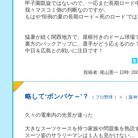
甲子園凱旋ではないので、一応まだ長期ロード
我々マスコミ側の判断なのですが、
もはや‘恒例の夏の長期ロード＝死のロード’で
猛暑が続く関西地方で、屋根付きのドーム球場
裏方のバックアップに、選手がどう応えるのか
中日＆広島との戦いに注目です！
投稿者: 尾山憲一 日時: 200
略して‘ボンバケ～’？
（
プロ野球
） > （
阪神
久々の電車内の光景が違った
大きなスーツケースを持つ家族や問題集を熟読
スーツ姿のサラリーマンは１人も見かけない…