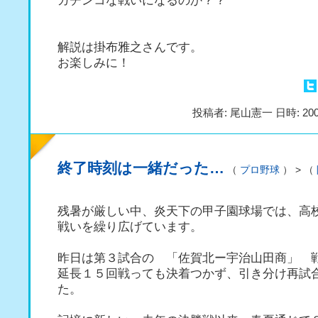
ガチンコな戦いになるのか？？
解説は掛布雅之さんです。
お楽しみに！
投稿者: 尾山憲一 日時: 200
終了時刻は一緒だった…
（
プロ野球
） > （
残暑が厳しい中、炎天下の甲子園球場では、高
戦いを繰り広げています。
昨日は第３試合の 「佐賀北ー宇治山田商」 
延長１５回戦っても決着つかず、引き分け再試
た。