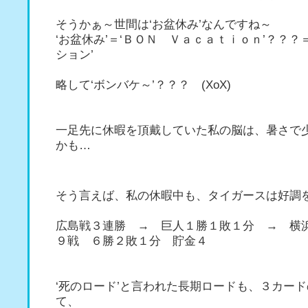
そうかぁ～世間は‘お盆休み’なんですね～
‘お盆休み’＝‘ＢＯＮ Ｖａｃａｔｉｏｎ’？？？
ション’
略して‘ボンバケ～’？？？ (XoX)
一足先に休暇を頂戴していた私の脳は、暑さで
かも…
そう言えば、私の休暇中も、タイガースは好調
広島戦３連勝 → 巨人１勝１敗１分 → 横
９戦 ６勝２敗１分 貯金４
‘死のロード’と言われた長期ロードも、３カー
て、