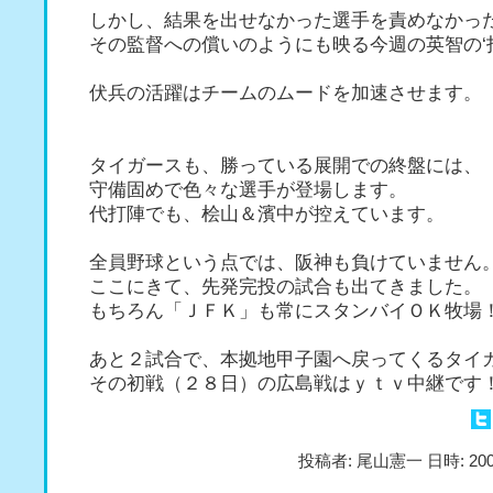
しかし、結果を出せなかった選手を責めなかっ
その監督への償いのようにも映る今週の英智の‘
伏兵の活躍はチームのムードを加速させます。
タイガースも、勝っている展開での終盤には、
守備固めで色々な選手が登場します。
代打陣でも、桧山＆濱中が控えています。
全員野球という点では、阪神も負けていません
ここにきて、先発完投の試合も出てきました。
もちろん「ＪＦＫ」も常にスタンバイＯＫ牧場
あと２試合で、本拠地甲子園へ戻ってくるタイ
その初戦（２８日）の広島戦はｙｔｖ中継です
投稿者: 尾山憲一 日時: 200