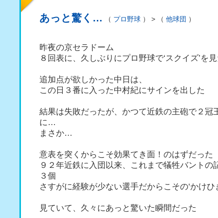
あっと驚く…
（
プロ野球
） > （
他球団
）
昨夜の京セラドーム
８回表に、久しぶりにプロ野球で‘スクイズ’を見
追加点が欲しかった中日は、
この日３番に入った中村紀にサインを出した
結果は失敗だったが、かつて近鉄の主砲で２冠
に…
まさか…
意表を突くからこそ効果てき面！のはずだった
９２年近鉄に入団以来、これまで犠牲バントの
３個
さすがに経験が少ない選手だからこその‘かけひ
見ていて、久々にあっと驚いた瞬間だった