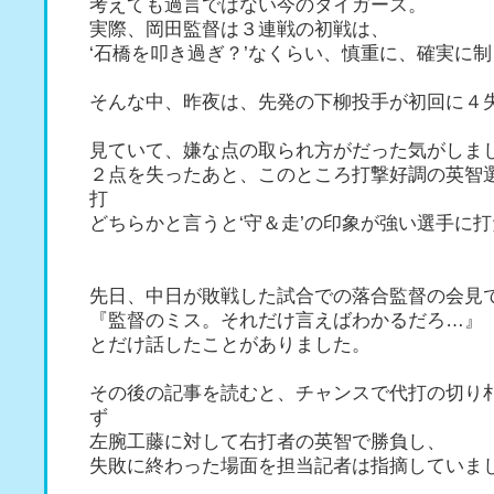
考えても過言ではない今のタイガース。
実際、岡田監督は３連戦の初戦は、
‘石橋を叩き過ぎ？’なくらい、慎重に、確実に
そんな中、昨夜は、先発の下柳投手が初回に４
見ていて、嫌な点の取られ方がだった気がしま
２点を失ったあと、このところ打撃好調の英智
打
どちらかと言うと‘守＆走’の印象が強い選手に
先日、中日が敗戦した試合での落合監督の会見
『監督のミス。それだけ言えばわかるだろ…』
とだけ話したことがありました。
その後の記事を読むと、チャンスで代打の切り
ず
左腕工藤に対して右打者の英智で勝負し、
失敗に終わった場面を担当記者は指摘していま