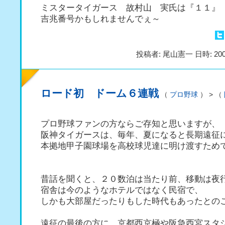
ミスタータイガース 故村山 実氏は『１１』
吉兆番号かもしれませんでぇ～
投稿者: 尾山憲一 日時: 200
ロード初 ドーム６連戦
（
プロ野球
） > （
プロ野球ファンの方ならご存知と思いますが、
阪神タイガースは、毎年、夏になると長期遠征
本拠地甲子園球場を高校球児達に明け渡すため
昔話を聞くと、２０数泊は当たり前、移動は夜
宿舎は今のようなホテルではなく民宿で、
しかも大部屋だったりもした時代もあったとの
遠征の最後の方に、京都西京極や阪急西宮スタ