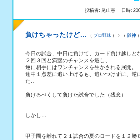
投稿者: 尾山憲一 日時: 200
負けちゃったけど…
（
プロ野球
） > （
阪神
今日の試合、中日に負けて、カード負け越しと
２回３回と満塁のチャンスを逃し、
逆に相手にはワンチャンスを生かされる展開。
途中１点差に追い上げるも、追いつけずに、逆
た…
負けるべくして負けた試合でした（残念）
しかし…
甲子園を離れて２１試合の夏のロードを１２勝