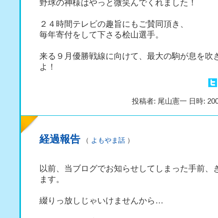
野球の神様はやっと微笑んでくれました！
２４時間テレビの趣旨にもご賛同頂き、
毎年寄付をして下さる桧山選手。
来る９月優勝戦線に向けて、最大の駒が息を吹
よ！
投稿者: 尾山憲一 日時: 200
経過報告
（
よもやま話
）
以前、当ブログでお知らせしてしまった手前、
ます。
綴りっ放しじゃいけませんから…