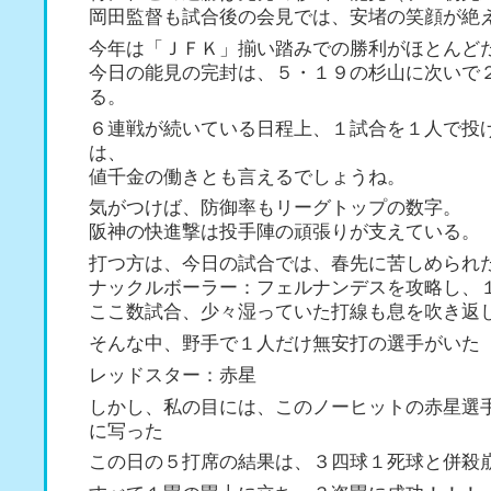
岡田監督も試合後の会見では、安堵の笑顔が絶
今年は「ＪＦＫ」揃い踏みでの勝利がほとんど
今日の能見の完封は、５・１９の杉山に次いで
る。
６連戦が続いている日程上、１試合を１人で投
は、
値千金の働きとも言えるでしょうね。
気がつけば、防御率もリーグトップの数字。
阪神の快進撃は投手陣の頑張りが支えている。
打つ方は、今日の試合では、春先に苦しめられ
ナックルボーラー：フェルナンデスを攻略し、
ここ数試合、少々湿っていた打線も息を吹き返
そんな中、野手で１人だけ無安打の選手がいた
レッドスター：赤星
しかし、私の目には、このノーヒットの赤星選
に写った
この日の５打席の結果は、３四球１死球と併殺