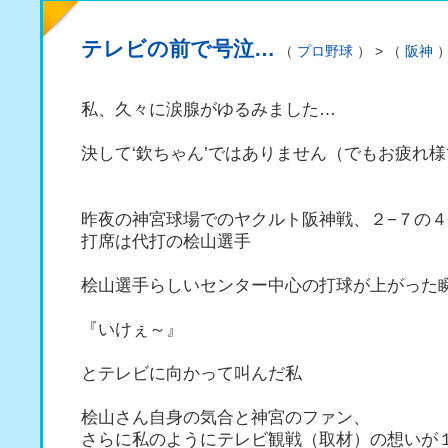
テレビの前で号泣…
（
プロ野球
） > （
阪神
私、久々に涙腺がゆるみました…
決して‘欽ちゃん’ではありません（でもお疲れ
昨夜の神宮球場でのヤクルト阪神戦、２−７の
打席は代打の桧山選手
桧山選手らしいセンター中心の打球が上がった
『いけぇ～』
とテレビに向かって叫んだ私
桧山さん自身の気合と神宮のファン、
さらに私のようにテレビ観戦（取材）の想いが