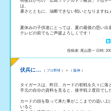
明後日からの「広島→ヤクルト→横浜」下位チ
は、
暑さとともに、油断できない戦いとなりますね
夏休みの子供達にとっては、夏の最後の思い出
テレビの前でもご声援よろしくです！
投稿者: 尾山憲一 日時: 200
伏兵に…
（
プロ野球
） > （
阪神
）
タイガースは、昨日、カードの初戦を久々に落
手元の自分の資料を見ると、後半戦２度目でし
カードの頭を取って来た事がここまでの追い上
いると