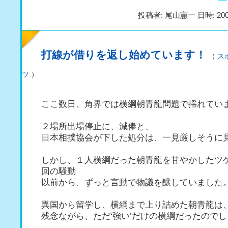
投稿者: 尾山憲一 日時: 200
打線が借りを返し始めています！
（
ス
ツ
）
ここ数日、角界では横綱朝青龍問題で揺れてい
２場所出場停止に、減俸と、
日本相撲協会が下した処分は、一見厳しそうに
しかし、１人横綱だった朝青龍を甘やかしたツ
回の騒動
以前から、ずっと言動で物議を醸していました
異国から留学し、横綱まで上り詰めた朝青龍は
残念ながら、ただ‘強い’だけの横綱だったので