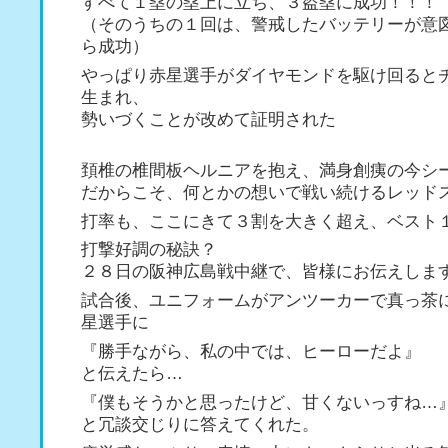
すべて１塁の塁上に立ち、３盗塁に成功！！！
（そのうちの１回は、警戒したバッテリーが意
ら成功）
やっぱり赤星選手がダイヤモンドを駆け回ると
生まれ、
勢いづくことが改めて証明された
頚椎の椎間板ヘルニアを抱え、満身創痍の今シ
だからこそ、何とかの想いで戦い続けるレッド
打率も、ここにきて３割を大きく超え、ベスト
打撃好調の秘訣？
２８日の阪神広島戦中継で、皆様にお伝えしま
試合後、ユニフォームがアンツーカーで真っ茶
星選手に
『勝手ながら、私の中では、ヒーローだよ』
と伝えたら…
『僕もそうかと思ったけど、甘くないっすね…
と冗談交じりに答えてくれた。