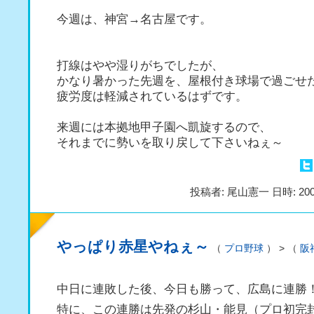
今週は、神宮→名古屋です。
打線はやや湿りがちでしたが、
かなり暑かった先週を、屋根付き球場で過ごせ
疲労度は軽減されているはずです。
来週には本拠地甲子園へ凱旋するので、
それまでに勢いを取り戻して下さいねぇ～
投稿者: 尾山憲一 日時: 200
やっぱり赤星やねぇ～
（
プロ野球
） > （
阪
中日に連敗した後、今日も勝って、広島に連勝
特に、この連勝は先発の杉山・能見（プロ初完