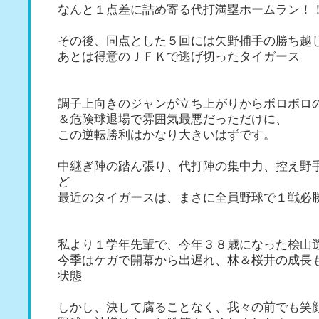
なんと１点差に詰め寄る代打満塁ホームラン！
その後、同点とした５回には矢野捕手の勝ち越
あとは得意のＪＦＫで逃げ切ったタイガース
調子上向きのジャンが立ち上がりからボロボロ
＆危険球退場で雰囲気最悪だっただけに、
この逆転勝利はかなり大きいはずです。
中継ぎ陣の踏ん張り、代打陣の集中力、控え野
ど
最近のタイガースは、まさに全員野球で１戦必
私より１学年先輩で、今年３８歳になった桧山
今季はケガで開幕から出遅れ、林＆桜井の成長
状態
しかし、決して腐ることなく、我々の前でも笑