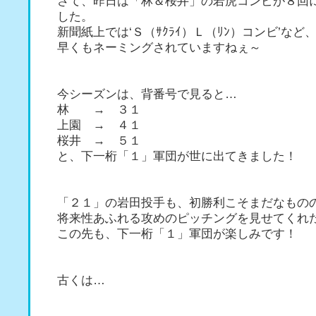
さて、昨日は「林＆桜井」の若虎コンビが８回
した。
新聞紙上では‘Ｓ（ｻｸﾗｲ）Ｌ（ﾘﾝ）コンビ’など
早くもネーミングされていますねぇ～
今シーズンは、背番号で見ると…
林 → ３１
上園 → ４１
桜井 → ５１
と、下一桁「１」軍団が世に出てきました！
「２１」の岩田投手も、初勝利こそまだなもの
将来性あふれる攻めのピッチングを見せてくれ
この先も、下一桁「１」軍団が楽しみです！
古くは…