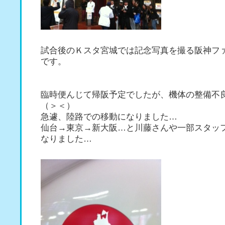
試合後のＫスタ宮城では記念写真を撮る阪神フ
です。
臨時便んじて帰阪予定でしたが、機体の整備不
（＞＜）
急遽、陸路での移動になりました…
仙台→東京→新大阪…と川藤さんや一部スタッ
なりました…