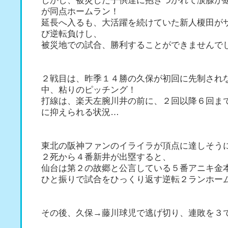
しかし、被災した子供達に抱きつかれて涙腺が
が同点ホームラン！
延長へ入るも、大活躍を続けていた新人榎田が
び逆転負けし、
被災地での試合、勝利することができませんで
２戦目は、昨季１４勝の久保が初回に先制され
中、粘りのピッチング！
打線は、楽天左腕川井の前に、２回以降６回ま
に抑えられる状況…
東北の阪神ファンのイライラが頂点に達しそう
２死から４番新井が出塁すると、
仙台は第２の故郷と公言している５番アニキ金
ひと振りで試合をひっくり返す逆転２ランホー
その後、久保→藤川球児で逃げ切り、連敗を３