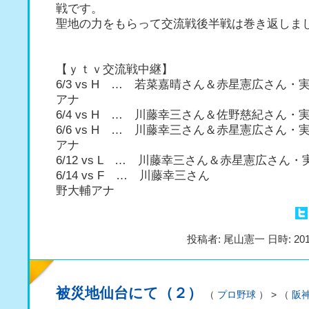
戦です。
聖地の力をもらって交流戦後半戦は巻き返しま
【ｙｔｖ交流戦中継】
6/3 vs H … 若菜嘉晴さん＆赤星憲広さん
アナ
6/4 vs H … 川藤幸三さん＆佐野慈紀さん
6/6 vs H … 川藤幸三さん＆赤星憲広さん
アナ
6/12 vs L … 川藤幸三さん＆赤星憲広さん
6/14 vs F … 川藤幸三さん
野大輔アナ
投稿者: 尾山憲一 日時: 201
被災地仙台にて（２）
（
プロ野球
） > （
阪