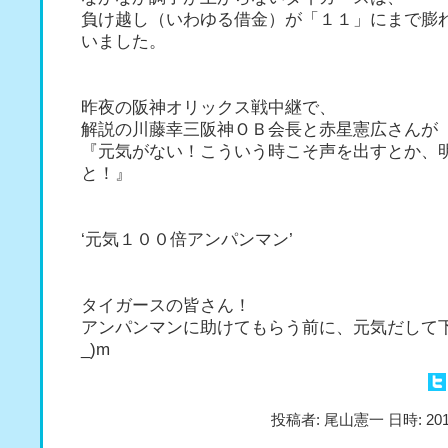
負け越し（いわゆる借金）が「１１」にまで膨
いました。
昨夜の阪神オリックス戦中継で、
解説の川藤幸三阪神ＯＢ会長と赤星憲広さんが
『元気がない！こういう時こそ声を出すとか、
と！』
‘元気１００倍アンパンマン’
タイガースの皆さん！
アンパンマンに助けてもらう前に、元気だして下
_)m
投稿者: 尾山憲一 日時: 201