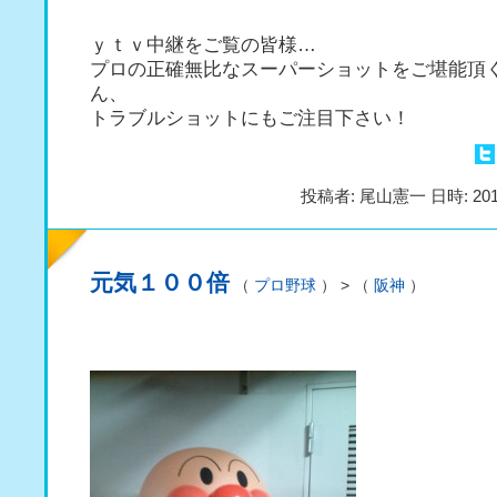
ｙｔｖ中継をご覧の皆様…
プロの正確無比なスーパーショットをご堪能頂
ん、
トラブルショットにもご注目下さい！
投稿者: 尾山憲一 日時: 201
元気１００倍
（
プロ野球
） > （
阪神
）