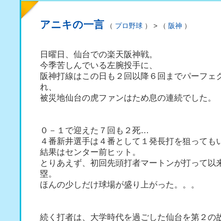
アニキの一言
（
プロ野球
） > （
阪神
）
日曜日、仙台での楽天阪神戦。
今季苦しんでいる左腕投手に、
阪神打線はこの日も２回以降６回までパーフェ
れ、
被災地仙台の虎ファンはため息の連続でした。
０－１で迎えた７回も２死…
４番新井選手は４番として１発長打を狙っても
結果はセンター前ヒット。
とりあえず、初回先頭打者マートンが打って以
塁。
ほんの少しだけ球場が盛り上がった。。。
続く打者は、大学時代を過ごした仙台を第２の