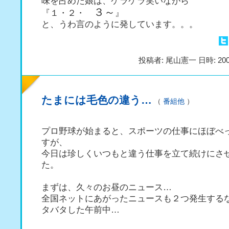
味を占めた娘は、ケラケラ笑いながら
３～
『１・２・
』
と、うわ言のように発しています。。。
投稿者: 尾山憲一 日時: 200
たまには毛色の違う…
（
番組他
）
プロ野球が始まると、スポーツの仕事にほぼべ
すが、
今日は珍しくいつもと違う仕事を立て続けにさ
た。
まずは、久々のお昼のニュース…
全国ネットにあがったニュースも２つ発生する
タバタした午前中…