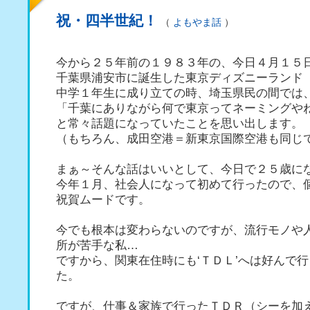
祝・四半世紀！
（
よもやま話
）
今から２５年前の１９８３年の、今日４月１５
千葉県浦安市に誕生した東京ディズニーランド
中学１年生に成り立ての時、埼玉県民の間では
「千葉にありながら何で東京ってネーミングや
と常々話題になっていたことを思い出します。
（もちろん、成田空港＝新東京国際空港も同じ
まぁ～そんな話はいいとして、今日で２５歳に
今年１月、社会人になって初めて行ったので、
祝賀ムードです。
今でも根本は変わらないのですが、流行モノや
所が苦手な私…
ですから、関東在住時にも‘ＴＤＬ’へは好んで
た。
ですが、仕事＆家族で行ったＴＤＲ（シーを加