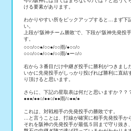
今の阪神には当てはまらないのでは？と思うく
ける要素があります。
わかりやすい所をピックアップすると…まず下
い。
上段が‘阪神チーム勝敗’で、下段が‘阪神先発投手
す。
○○○/○○●/○○●/○○雨/●○○/○
○○○/○○●/○○●/○○雨/●ー○/○
右から３番目だけ中継ぎ投手に勝利がつきまし
いかに先発投手がしっかり投げれば勝利に直結
り頂けると思います。
さらに、下記の星取表は何だと思いますか？？
●●●/●●○/●●○/●●雨/○●●/●
これは、対戦相手の先発投手の勝敗です。
…と言うことは、打線が確実に相手先発投手か
それを阪神の先発投手が最低５回まで守り抜き
磐石の中継ぎ陣で逃げ切っているかがわかりま