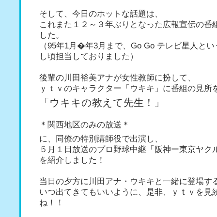
そして、今日のホットな話題は、
これまた１２～３年ぶりとなった広報宣伝の番
した。
（95年1月�年3月まで、Go Go テレビ星人と
し頃担当しておりました）
後輩の川田裕美アナが女性教師に扮して、
ｙｔｖのキャラクター「ウキキ」に番組の見所
「ウキキの教えて先生！」
＊関西地区のみの放送＊
に、同僚の特別講師役で出演し、
５月１日放送のプロ野球中継「阪神ー東京ヤク
を紹介しました！
当日の夕方に川田アナ・ウキキと一緒に登場す
いつ出てきてもいいように、是非、ｙｔｖを見
ね！！