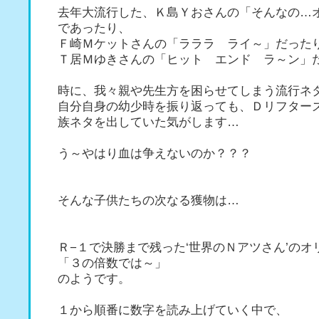
去年大流行した、Ｋ島Ｙおさんの「そんなの…
であったり、
Ｆ崎Ｍケットさんの「ラララ ライ～」だった
Ｔ居Ｍゆきさんの「ヒット エンド ラ～ン」
時に、我々親や先生方を困らせてしまう流行ネ
自分自身の幼少時を振り返っても、Ｄリフター
族ネタを出していた気がします…
う～やはり血は争えないのか？？？
そんな子供たちの次なる獲物は…
Ｒ−１で決勝まで残った‘世界のＮアツさん’のオ
「３の倍数では～」
のようです。
１から順番に数字を読み上げていく中で、