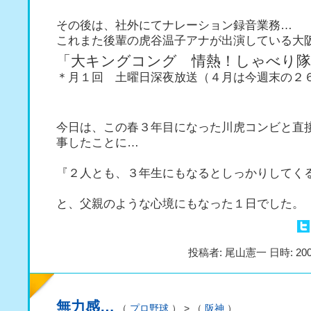
その後は、社外にてナレーション録音業務…
これまた後輩の虎谷温子アナが出演している大
「大キングコング 情熱！しゃべり隊
＊月１回 土曜日深夜放送（４月は今週末の２
今日は、この春３年目になった川虎コンビと直
事したことに…
『２人とも、３年生にもなるとしっかりしてく
と、父親のような心境にもなった１日でした。
投稿者: 尾山憲一 日時: 200
無力感…
（
プロ野球
） > （
阪神
）