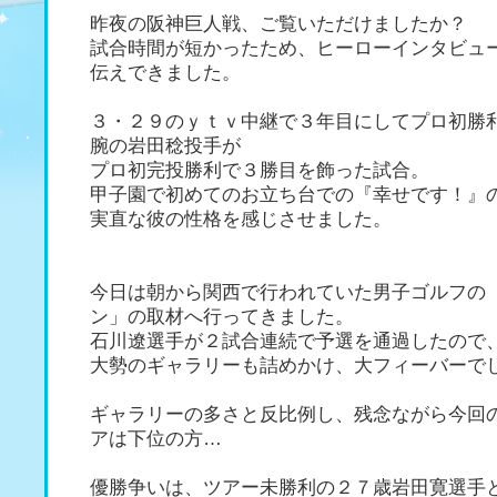
昨夜の阪神巨人戦、ご覧いただけましたか？
試合時間が短かったため、ヒーローインタビュ
伝えできました。
３・２９のｙｔｖ中継で３年目にしてプロ初勝
腕の岩田稔投手が
プロ初完投勝利で３勝目を飾った試合。
甲子園で初めてのお立ち台での『幸せです！』
実直な彼の性格を感じさせました。
今日は朝から関西で行われていた男子ゴルフの
ン」の取材へ行ってきました。
石川遼選手が２試合連続で予選を通過したので
大勢のギャラリーも詰めかけ、大フィーバーで
ギャラリーの多さと反比例し、残念ながら今回
アは下位の方…
優勝争いは、ツアー未勝利の２７歳岩田寛選手