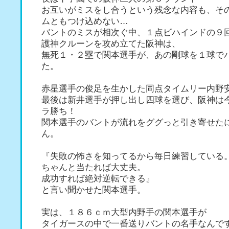
お互いがミスをし合うという残念な内容も、そ
ムともつけ込めない…
バントのミスが相次ぐ中、１点ビハインドの９
護神クルーンを攻め立てた阪神は、
無死１・２塁で関本選手が、あの剛球を１球で
た。
赤星選手の俊足を生かした同点タイムリー内野
最後は新井選手が押し出し四球を選び、阪神は
ラ勝ち！
関本選手のバントが流れをググっと引き寄せた
ん。
『失敗の怖さを知ってるから毎日練習している
ちゃんと当たれば大丈夫。
成功すれば絶対逆転できる』
と言い聞かせた関本選手。
実は、１８６ｃｍ大型内野手の関本選手が
タイガースの中で一番送りバントの名手なんで