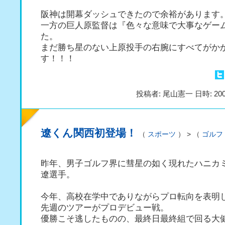
阪神は開幕ダッシュできたので余裕があります
一方の巨人原監督は『色々な意味で大事なゲー
た。
まだ勝ち星のない上原投手の右腕にすべてがか
す！！！
投稿者: 尾山憲一 日時: 200
遼くん関西初登場！
（
スポーツ
） > （
ゴルフ
昨年、男子ゴルフ界に彗星の如く現れたハニカ
遼選手。
今年、高校在学中でありながらプロ転向を表明
先週のツアーがプロデビュー戦。
優勝こそ逃したものの、最終日最終組で回る大