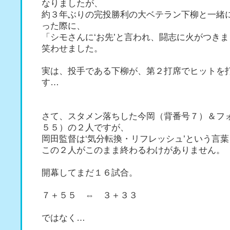
なりましたが、
約３年ぶりの完投勝利の大ベテラン下柳と一緒
った際に、
「シモさんに‘お先’と言われ、闘志に火がつき
笑わせました。
実は、投手である下柳が、第２打席でヒットを
す…
さて、スタメン落ちした今岡（背番号７）＆フ
５５）の２人ですが、
岡田監督は‘気分転換・リフレッシュ’という言
この２人がこのまま終わるわけがありません。
開幕してまだ１６試合。
７＋５５ ⇔ ３＋３３
ではなく…