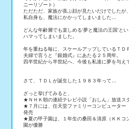
ニーリゾート）
ただただ、家族が喜ぶ顔が見たいだけでしたが
私自身も、魔法にかかってしまいました…
どんな年齢層でも楽しめる‘夢と魔法の王国’と
ハマってしまいました。
年を重ねる毎に、スケールアップしているＴＤ
夫婦で言うと『銀婚式』にあたる２５周年。
四半世紀から半世紀へ、今後も私達に夢を与え
さて、ＴＤＬが誕生した１９８３年って…
ざっと挙げてみると、
★ＮＨＫ朝の連続テレビ小説「おしん」放送ス
★７月には、任天堂ファミリーコンピューター
発売
★夏の甲子園は、１年生の桑田＆清原（ＫＫコ
園が優勝