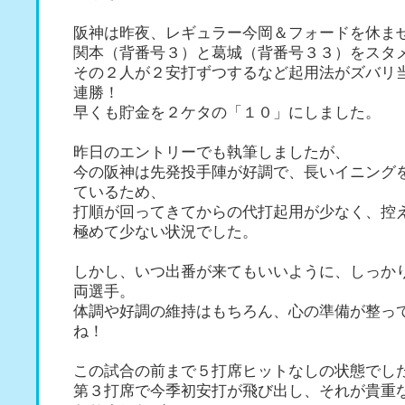
阪神は昨夜、レギュラー今岡＆フォードを休ま
関本（背番号３）と葛城（背番号３３）をスタ
その２人が２安打ずつするなど起用法がズバリ
連勝！
早くも貯金を２ケタの「１０」にしました。
昨日のエントリーでも執筆しましたが、
今の阪神は先発投手陣が好調で、長いイニング
ているため、
打順が回ってきてからの代打起用が少なく、控
極めて少ない状況でした。
しかし、いつ出番が来てもいいように、しっか
両選手。
体調や好調の維持はもちろん、心の準備が整っ
ね！
この試合の前まで５打席ヒットなしの状態でし
第３打席で今季初安打が飛び出し、それが貴重