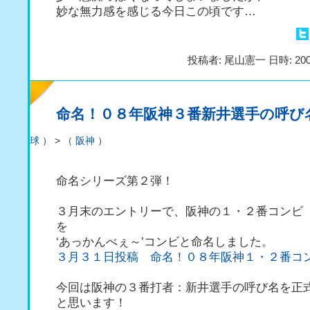
妙な無力感を感じる今日この頃です…
投稿者: 尾山憲一 日時: 200
命名！０８年阪神３番新井選手の呼び
球
） > （
阪神
）
命名シリーズ第２弾！
３月末のエントリーで、阪神の１・２番コンビ
を
‘あっかんべぇ～’コンビと命名しました。
３月３１日投稿 命名！０８年阪神１・２番コ
今回は阪神の３番打者：新井選手の呼び名を正
と思います！