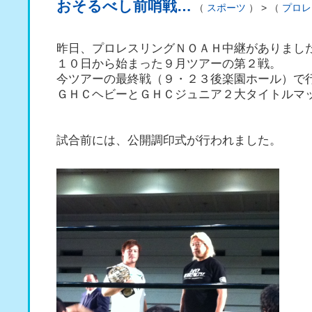
おそるべし前哨戦…
（
スポーツ
） > （
プロレ
昨日、プロレスリングＮＯＡＨ中継がありまし
１０日から始まった９月ツアーの第２戦。
今ツアーの最終戦（９・２３後楽園ホール）で
ＧＨＣヘビーとＧＨＣジュニア２大タイトルマ
試合前には、公開調印式が行われました。