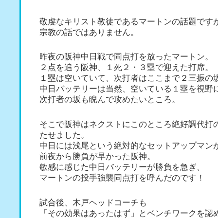
敬虔なキリスト教徒であるマートンの話題です
宗教の話ではありません。
昨夜の阪神中日戦で同点打を放ったマートン。
２点を追う阪神、１死２・３塁で迎えた打席。
１塁は空いていて、次打者はここまで２三振の
中日バッテリーは当然、空いている１塁を視野
次打者の坂も睨んで攻めたいところ。
そこで阪神はネクストにこのところ絶好調代打
たせました。
中日には浅尾という絶対的なセットアップマン
前夜から勝負が早かった阪神。
敏感に感じた中日バッテリーが勝負を急ぎ、
マートンの投手強襲同点打を呼んだのです！
試合後、木戸ヘッドコーチも
「その効果はあったはず」とベンチワークを認