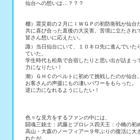
仙台への想いは…？？？
棚）震災前の２月にＩＷＧＰの初防衛戦が仙台
共に喜び合った直後の大災害。苦境に立たされ
皆さん想いに応えたい。
諏）当日仙台にいて、１０キロ先に進んでいた
ていた。
学生時代も松島で合宿したりと思い出が詰まっ
力になりたい！
潮）ＧＨＣのベルトに初めて挑戦したのが仙台
お客さんの声援にもの凄いパワーをもらった。
逆に力になれるようにしたい！
色々な見方をするファンの中には、
闘魂三銃士：武藤とプロレス四天王：小橋の初
高山・大森のノーフィアー９年ぶりの復活に大
れたが、