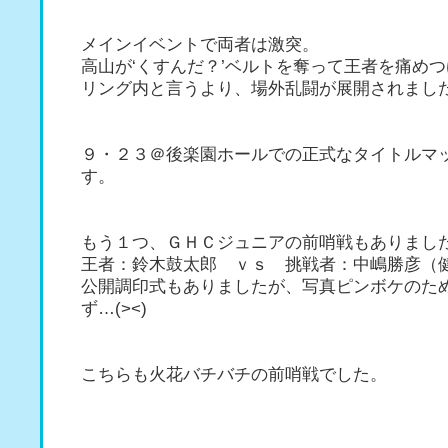
メインイベントで両者は激突。
高山が‘くすんだ？’ベルトを奪って王者を痛め
リング内と言うより、場外乱闘が展開されまし
９・２３＠後楽園ホールでの正式なタイトルマ
す。
もう１つ、ＧＨＣジュニアの前哨戦もありまし
王者：鈴木鼓太郎 ｖｓ 挑戦者：中嶋勝彦（
公開調印式もありましたが、写真ピンボケのた
ず…(><)
こちらも火花バチバチの前哨戦でした。