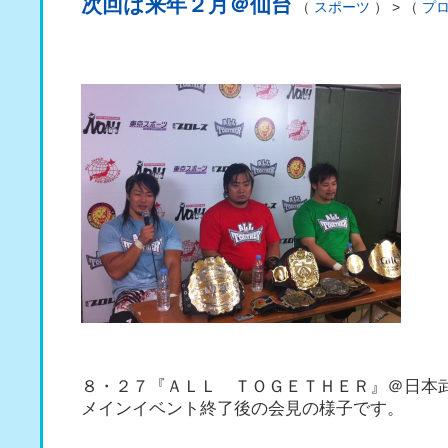
次回は来年２月＠仙台
（
スポーツ
） > （
プ
８・２７『ＡＬＬ ＴＯＧＥＴＨＥＲ』＠日本
メインイベント終了後の会見の様子です。