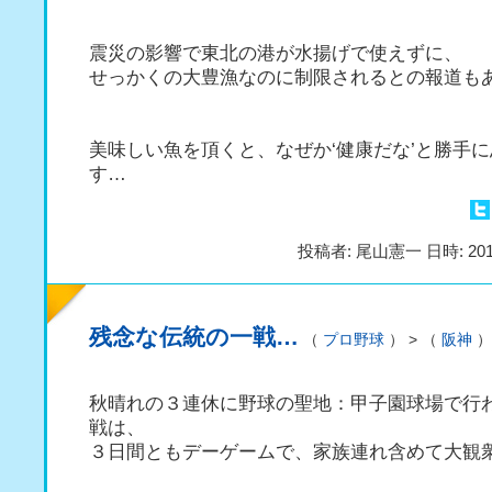
震災の影響で東北の港が水揚げで使えずに、
せっかくの大豊漁なのに制限されるとの報道も
美味しい魚を頂くと、なぜか‘健康だな’と勝手
す…
投稿者: 尾山憲一 日時: 201
残念な伝統の一戦…
（
プロ野球
） > （
阪神
秋晴れの３連休に野球の聖地：甲子園球場で行
戦は、
３日間ともデーゲームで、家族連れ含めて大観