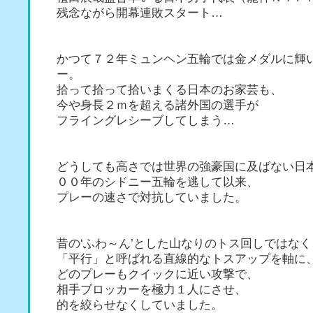
残念ながら開幕連敗スタート…
かつて７２年ミュンヘン五輪では金メダルに輝
ー。
拾って拾って拾いまくる日本のお家芸も、
今や身長２ｍを超える諸外国の選手が
フライングレシーブしてしまう…
どうしても高さでは世界の強豪国に及ばない日
００年のシドニー五輪を逃して以来、
プレーの速さで対抗していました。
昔の‘ふわ～ん’とした山なりのトス回しではなく
「平行」と呼ばれる直線的なトスアップを軸に
どのプレーもクイックに近い攻撃で、
相手ブロッカーを極力１人にさせ、
的を絞らせなくしていました。