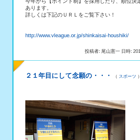
今年から【ポイント制】を採用したり、順位決
あります。
詳しくは下記のＵＲＬをご覧下さい！
http://www.vleague.or.jp/shinkaisai-houshiki/
投稿者: 尾山憲一 日時: 201
２１年目にして念願の・・・
（
スポーツ
）