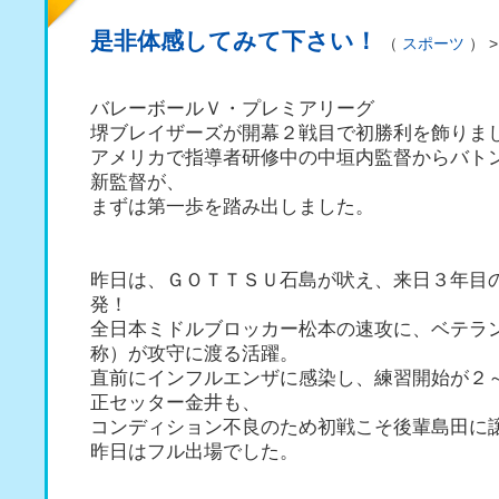
是非体感してみて下さい！
（
スポーツ
） 
バレーボールＶ・プレミアリーグ
堺ブレイザーズが開幕２戦目で初勝利を飾りま
アメリカで指導者研修中の中垣内監督からバト
新監督が、
まずは第一歩を踏み出しました。
昨日は、ＧＯＴＴＳＵ石島が吠え、来日３年目
発！
全日本ミドルブロッカー松本の速攻に、ベテラ
称）が攻守に渡る活躍。
直前にインフルエンザに感染し、練習開始が２
正セッター金井も、
コンディション不良のため初戦こそ後輩島田に
昨日はフル出場でした。