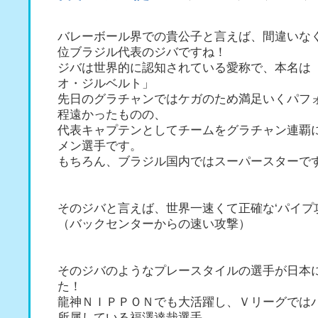
バレーボール界での貴公子と言えば、間違いな
位ブラジル代表のジバですね！
ジバは世界的に認知されている愛称で、本名は
オ・ジルベルト」
先日のグラチャンではケガのため満足いくパフ
程遠かったものの、
代表キャプテンとしてチームをグラチャン連覇
メン選手です。
もちろん、ブラジル国内ではスーパースターで
そのジバと言えば、世界一速くて正確な‘パイプ
（バックセンターからの速い攻撃）
そのジバのようなプレースタイルの選手が日本
た！
龍神ＮＩＰＰＯＮでも大活躍し、Ｖリーグでは
所属している福澤達哉選手。