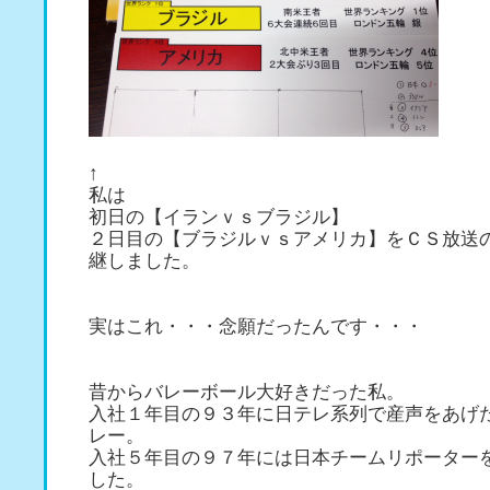
↑
私は
初日の【イランｖｓブラジル】
２日目の【ブラジルｖｓアメリカ】をＣＳ放送
継しました。
実はこれ・・・念願だったんです・・・
昔からバレーボール大好きだった私。
入社１年目の９３年に日テレ系列で産声をあげ
レー。
入社５年目の９７年には日本チームリポーター
した。