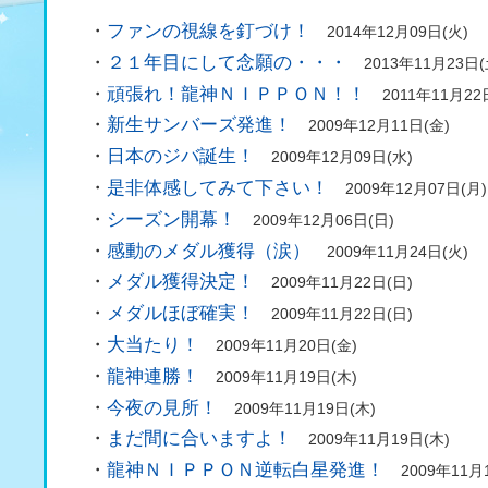
・
ファンの視線を釘づけ！
2014年12月09日(火)
・
２１年目にして念願の・・・
2013年11月23日(
・
頑張れ！龍神ＮＩＰＰＯＮ！！
2011年11月22
・
新生サンバーズ発進！
2009年12月11日(金)
・
日本のジバ誕生！
2009年12月09日(水)
・
是非体感してみて下さい！
2009年12月07日(月)
・
シーズン開幕！
2009年12月06日(日)
・
感動のメダル獲得（涙）
2009年11月24日(火)
・
メダル獲得決定！
2009年11月22日(日)
・
メダルほぼ確実！
2009年11月22日(日)
・
大当たり！
2009年11月20日(金)
・
龍神連勝！
2009年11月19日(木)
・
今夜の見所！
2009年11月19日(木)
・
まだ間に合いますよ！
2009年11月19日(木)
・
龍神ＮＩＰＰＯＮ逆転白星発進！
2009年11月