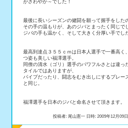
がさわやか～でした！
最後に長いシーズンの健闘を願って握手をした
その手の温もりが、あのジバとまったく同じで
ジバの手も温かく、そして大きく分厚い手でし
最高到達点３５５ｃｍは日本人選手で一番高く
つ姿も美しい福澤選手。
同僚の清水（ゴリ）選手のパワフルさとは違っ
タイルではありますが、
パイプだったり、闘志をむき出しにするプレー
と同じ。
福澤選手を日本のジバと命名させて頂きます。
投稿者: 尾山憲一 日時: 2009年12月09日(