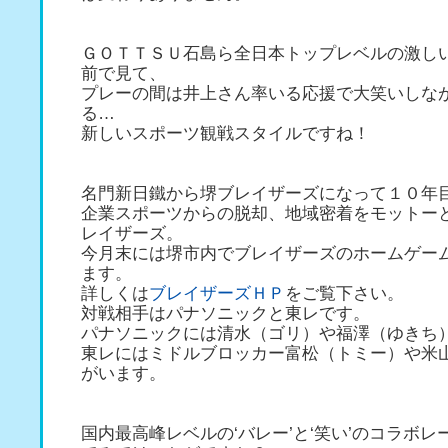
ＧＯＴＴＳＵ石島ら全日本トップレベルの激し
前で見て、
プレーの間は井上さん率いる応援で大笑いしな
る…
新しいスポーツ観戦スタイルですね！
名門新日鐵から堺ブレイザーズになって１０年
企業スポーツからの脱却、地域密着をモットー
レイザーズ。
今月末には堺市内でブレイザーズのホームゲー
ます。
詳しくは
ブレイザーズＨＰ
をご覧下さい。
対戦相手はパナソニックと東レです。
パナソニックには清水（ゴリ）や福澤（ゆきち
東レにはミドルブロッカー富松（トミー）や米
がいます。
国内最高峰レベルの‘バレー’と‘笑い’のコラボ