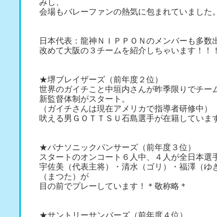
みし、
会場もバレーファンの熱気に包まれていました
日本代表：龍神ＮＩＰＰＯＮのメンバーも多数
改めて大阪の３チームを紹介しちゃいます！！
★堺ブレイザーズ（前年度２位）
世界のガイチこと中垣内さんが昨季限りでチー
新監督体制がスタート。
（ガイチさんは現在アメリカで指導者研修中）
吠える男ＧＯＴＴＳＵ石島選手が在籍していま
★パナソニックパンサーズ（前年度３位）
スタートのオンコート６人中、４人が全日本選
宇佐美（代表主将）・清水（ゴリ）・福澤（ゆ
（まつた）が
目の前でプレーしています！＊敬称略＊
★サントリーサンバーズ（前年度４位）