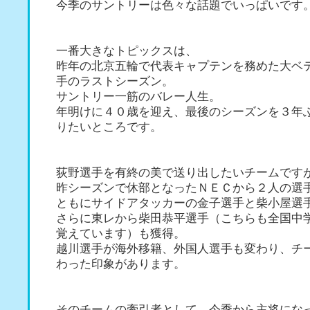
今季のサントリーは色々な話題でいっぱいです
一番大きなトピックスは、
昨年の北京五輪で代表キャプテンを務めた大ベ
手のラストシーズン。
サントリー一筋のバレー人生。
年明けに４０歳を迎え、最後のシーズンを３年
りたいところです。
荻野選手を有終の美で送り出したいチームです
昨シーズンで休部となったＮＥＣから２人の選
ともにサイドアタッカーの金子選手と柴小屋選
さらに東レから柴田恭平選手（こちらも全国中
覚えています）も獲得。
越川選手が海外移籍、外国人選手も変わり、チ
わった印象があります。
そのチームの牽引者として、今季から主将にな