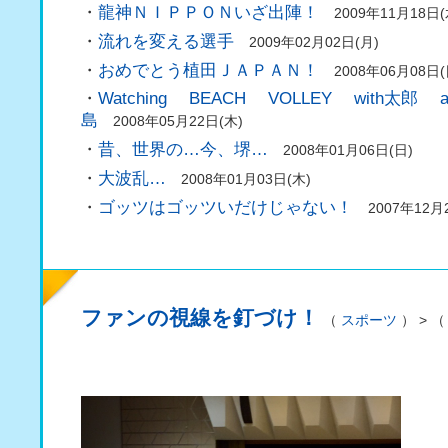
・
龍神ＮＩＰＰＯＮいざ出陣！
2009年11月18日(
・
流れを変える選手
2009年02月02日(月)
・
おめでとう植田ＪＡＰＡＮ！
2008年06月08日(
・
Watching BEACH VOLLEY with太郎
島
2008年05月22日(木)
・
昔、世界の…今、堺…
2008年01月06日(日)
・
大波乱…
2008年01月03日(木)
・
ゴッツはゴッツいだけじゃない！
2007年12月
ファンの視線を釘づけ！
（
スポーツ
） > 