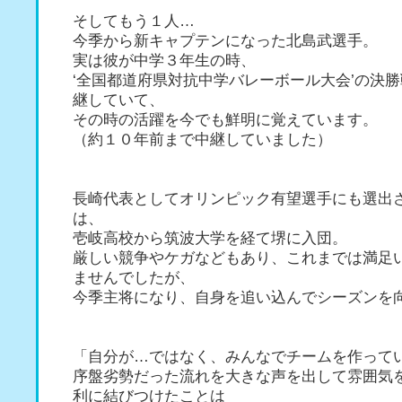
そしてもう１人…
今季から新キャプテンになった北島武選手。
実は彼が中学３年生の時、
‘全国都道府県対抗中学バレーボール大会’の決
継していて、
その時の活躍を今でも鮮明に覚えています。
（約１０年前まで中継していました）
長崎代表としてオリンピック有望選手にも選出
は、
壱岐高校から筑波大学を経て堺に入団。
厳しい競争やケガなどもあり、これまでは満足
ませんでしたが、
今季主将になり、自身を追い込んでシーズンを
「自分が…ではなく、みんなでチームを作って
序盤劣勢だった流れを大きな声を出して雰囲気
利に結びつけたことは