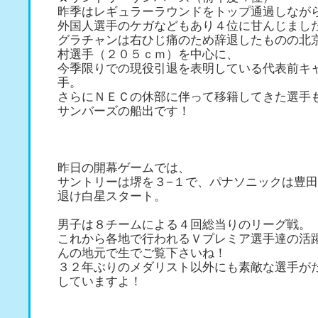
昨季はレギュラーラウンドをトップ通過しなが
外国人選手のケガなどもあり４位に甘んじまし
グラチャンは右ひじ痛のため辞退したものの北
村選手（２０５ｃｍ）を中心に、
今季限りでの現役引退を表明している代表前キ
手。
さらにＮＥＣの休部に伴って移籍してきた選手
サンバーズの船出です！
昨日の開幕ゲームでは、
サントリーは堺を３−１で、パナソニックは豊田
退け白星スタート。
男子は８チームによる４回総当りのリーグ戦。
これから各地で行われるＶプレミア選手達の活
んの地元で生でご覧下さいね！
３２年ぶりのメダリスト以外にも素敵な選手が
していますよ！