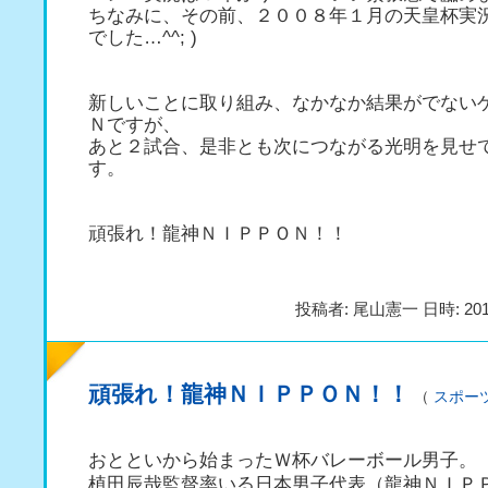
ちなみに、その前、２００８年１月の天皇杯実
でした…^^; )
新しいことに取り組み、なかなか結果がでない
Ｎですが、
あと２試合、是非とも次につながる光明を見せ
す。
頑張れ！龍神ＮＩＰＰＯＮ！！
投稿者: 尾山憲一 日時: 201
頑張れ！龍神ＮＩＰＰＯＮ！！
（
スポー
おとといから始まったＷ杯バレーボール男子。
植田辰哉監督率いる日本男子代表（龍神ＮＩＰ