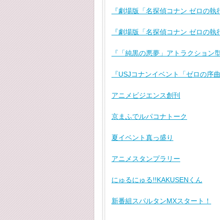
『劇場版「名探偵コナン ゼロの執
『劇場版「名探偵コナン ゼロの執
『「純黒の悪夢」アトラクション型
『USJコナンイベント「ゼロの序
アニメビジエンス創刊
京まふでルパコナトーク
夏イベント真っ盛り
アニメスタンプラリー
にゅるにゅる!!KAKUSENくん
新番組スパルタンMXスタート！