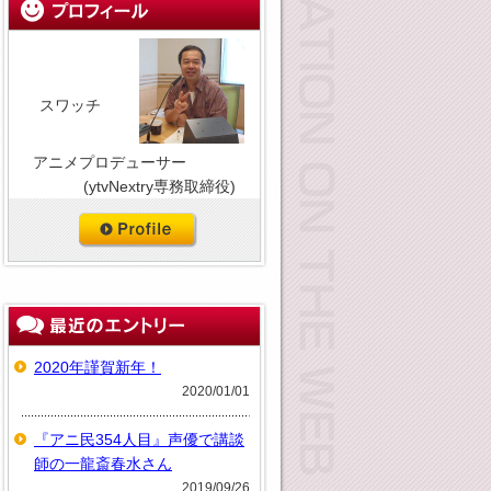
スワッチ
アニメプロデューサー
(ytvNextry専務取締役)
2020年謹賀新年！
2020/01/01
『アニ民354人目』声優で講談
師の一龍斎春水さん
2019/09/26