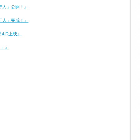
行人」公開！』
行人」完成！』
４D上映』
曲」』