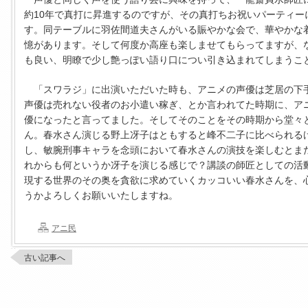
約10年で真打に昇進するのですが、その真打ちお祝いパーティー
す。同テーブルに羽佐間道夫さんがいる賑やかな会で、華やかな
憶があります。そして何度か高座も楽しませてもらってますが、
も良い、明瞭で少し艶っぽい語り口につい引き込まれてしまうこ
「スワラジ」に出演いただいた時も、アニメの声優は芝居の下
声優は売れない役者のお小遣い稼ぎ、とか言われてた時期に、ア
優になったと言ってました。そしてそのことをその時期から堂々
ん。春水さん演じる野上冴子はともすると峰不二子に比べられる
し、敏腕刑事キャラを念頭において春水さんの演技を楽しむとま
れからも何というか冴子を演じる感じで？講談の師匠としての活
現する世界のその奥を貪欲に求めていくカッコいい春水さんを、
うかよろしくお願いいたしますね。
アニ民
古い記事へ