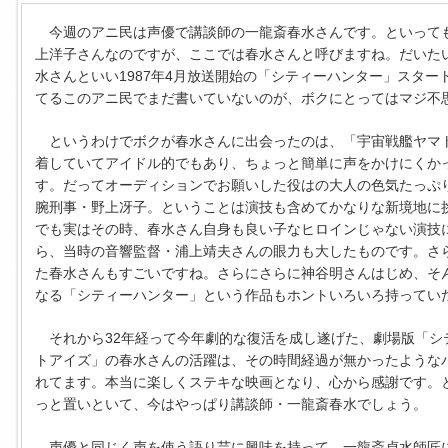
今週のアニ民は声優で講談師の一龍斎春水さんです。といって
上洋子さんなのですが、ここでは春水さんと呼びますね。だいた
水さんといい1987年4月放送開始の「シティーハンター」スター
てるこのアニ民でまだ書いていないのが、ボクにとってはマジ不
というわけでボクが春水さんに出会ったのは、「宇宙戦艦ヤマ
着していてアイドル的でもあり、ちょっと簡単に声をかけにくか
す。だってオーディションでお願いした役はの大人の色気たっぷ
腕刑事・野上冴子。ということは演技も含めてかなりな新境地に
でも実はその時、春水さん自身も良い子なヒロインじゃない演技
ら、当時の音響監督・浦上靖夫さんの眼力も大したものです。さ
た春水さんもすごいですね。さらにさらに神谷明さんはじめ、そ
なる「シティーハンター」という作品もホントいろいろ持ってい
それから32年経って今年劇的な復活を成し遂げた、劇場版「シ
トアイズ」の春水さんの活躍は、その時間経過が無かったような
れてます。本当に楽しくステキな映画となり、心から感謝です。
っと置いといて、今はやっぱり講談師・一龍斎春水でしょう。
声優と同じく声を使う語り芸に興味を持って、一龍斎貞水師匠に