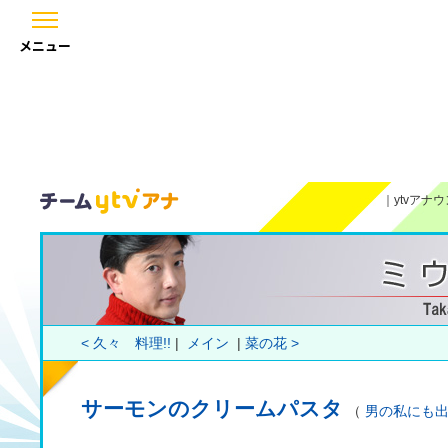
メニュー
｜
ytvアナ
< 久々 料理!!
|
メイン
|
菜の花 >
サーモンのクリームパスタ
（
男の私にも