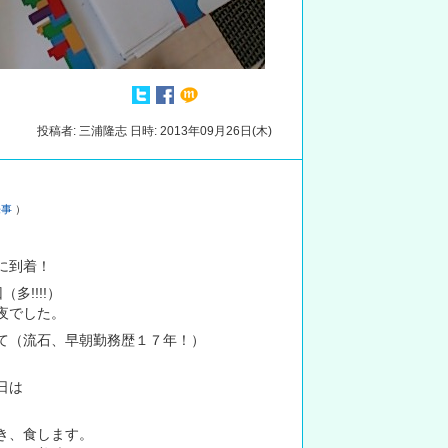
投稿者: 三浦隆志 日時: 2013年09月26日(木)
来事
）
に到着！
多!!!!）
夜でした。
て（流石、早朝勤務歴１７年！）
日は
き、食します。