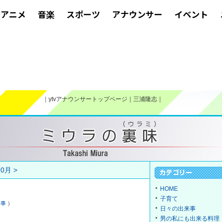
アニメ
音楽
スポーツ
アナウンサー
イベント
｜
ytvアナウンサートップページ
｜
三浦隆志
｜
0月 >
HOME
子育て
来事
）
日々の出来事
男の私にも出来る料理