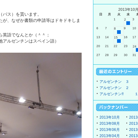
2013年10
（パス）を貰います。
日
月
火
水
1
3
2
たが、なぜか書類の申請等はドキドキしま
6
7
9
10
8
ら英語でなんとか（＾＾；
13
14
16
17
15
地アルゼンチンはスペイン語）
20
21
22
23
24
27
28
29
30
31
アルゼンチン ３
アルゼンチン ２
アルゼンチン!! 
2013年10月
201
2013年08月
201
2013年06月
201
2013年04月
201