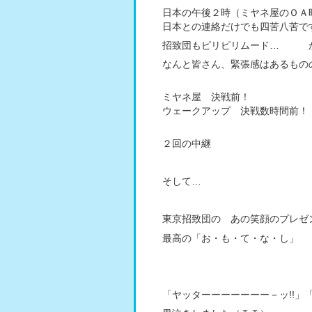
日本の午後２時（ミヤネ屋のＯＡ
日本との連絡だけでも四苦八苦で
招致団もピリピリムード… 
なんと皆さん、緊張感はあるもの
ミヤネ屋 決戦前！
ウェークアップ 決戦数時間前！
２回の中継
そして…
東京招致団の あの笑顔のプレゼ
最高の「お・も・て・な・し」
「ヤッターーーーーーー－ッ!!」「バン