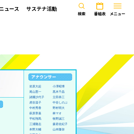
ニュース
サステナ活動
検索
番組表
メニュー
岩原大起
小澤昭博
尾山憲一
黒木千晶
諸國沙代子
立田恭三
虎谷温子
中谷しのぶ
中村秀香
野村明大
萩原章嘉
林マオ
平松翔馬
牧野誠三
三浦隆志
森若佐紀子
本野大輔
山本隆弥