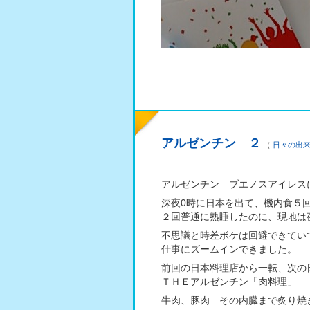
アルゼンチン ２
（
日々の出
アルゼンチン ブエノスアイレス
深夜0時に日本を出て、機内食５回（
２回普通に熟睡したのに、現地は
不思議と時差ボケは回避できてい
仕事にズームインできました。
前回の日本料理店から一転、次の
ＴＨＥアルゼンチン「肉料理」
牛肉、豚肉 その内臓まで炙り焼