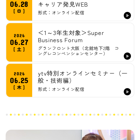
06.28
キャリア発見WEB
日テレ系基幹4局（FYCS）コラボセミナー開催
[ 日 ]
形式：オンライン配信
決定！ご予約受付中です！
2026.06.03
＜1～3年生対象＞Super
インターン（制作コース・報道コース・技術ICT
2026
Business Forum
06.27
コース後期募集）の情報を公開しました！
グランフロント大阪（北館地下2階 コ
[ 土 ]
ングレコンベンションセンター）
2026.06.01
ytv特別オンラインセミナー（一般・技術編）開
催決定！ご予約受付中です！
ytv特別オンラインセミナー（一
2026
06.25
般・技術編）
[ 木 ]
形式：オンライン配信