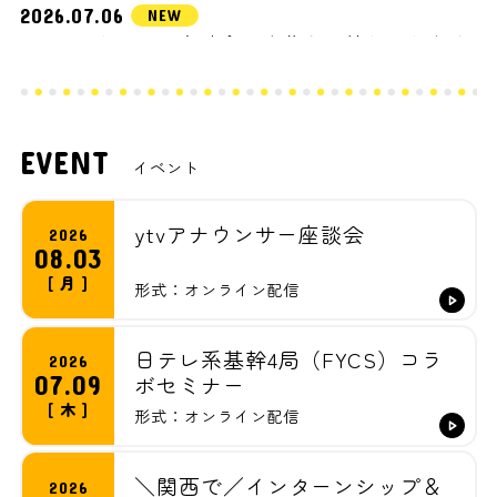
2026.07.06
ytvアナウンサー座談会の応募を開始しました！
2026.07.03
インターン(制作コース)の開催日程を更新しまし
た！
EVENT
イベント
2026.06.25
インターン(報道コース)(技術ICTコース)の開催
ytvアナウンサー座談会
2026
日程を更新しました！
08.03
[ 月 ]
形式：オンライン配信
2026.06.22
インターン（制作コース）（報道コース）（技
術ICTコース後期）募集を開始しました！
日テレ系基幹4局（FYCS）コラ
2026
07.09
ボセミナー
2026.06.22
[ 木 ]
形式：オンライン配信
2026年度入社 新入社員紹介ページ第1弾を更新し
ました！
＼関西で／インターンシップ＆
2026
2026.06.18