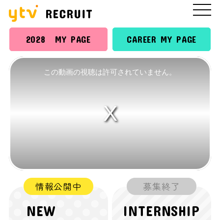
2028 MY PAGE
CAREER MY PAGE
この動画の視聴は許可されていません。
This
is
a
modal
window.
NEW
INTERNSHIP