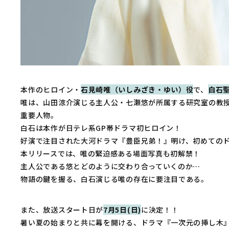
本作のヒロイン・
石見崎唯（いしみざき・ゆい）役
で、
白石
唯は、山田涼介演じる主人公・七瀬悠が所属する研究室の教
重要人物。
白石は本作が日テレ系GP帯ドラマ初ヒロイン！
好演で注目された大河ドラマ『豊臣兄弟！』明け、初めての
本リリースでは、唯の緊迫感ある場面写真も初解禁！
主人公である悠とどのように交わり合っていくのか…
物語の鍵を握る、白石演じる唯の存在に要注目である。
また、放送スタート日が
7月5日(日)
に決定！！
暑い夏の始まりと共に幕を開ける、ドラマ『一次元の挿し木