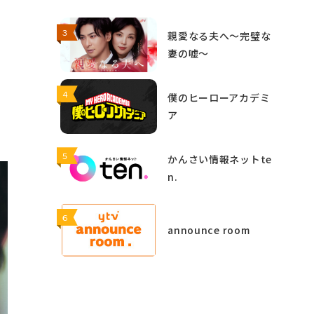
３
親愛なる夫へ～完璧な
妻の嘘～
４
僕のヒーローアカデミ
ア
５
かんさい情報ネットte
n.
６
announce room