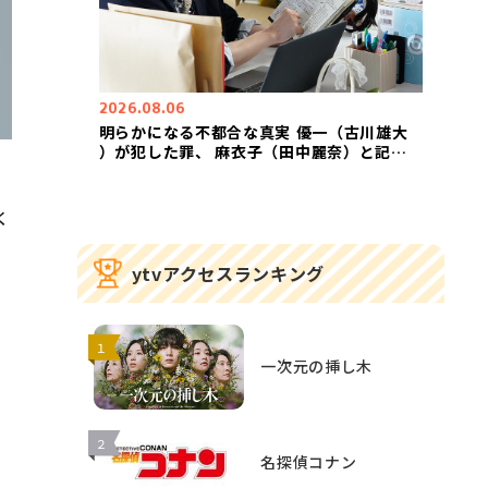
2026.08.06
明らかになる不都合な真実―― 優一（古川雄大
）が犯した罪、 麻衣子（田中麗奈）と記者
・加藤（前田公輝）の関係とは？ 第６話、
今夜１１：５９放送！
く
ytvアクセスランキング
１
一次元の挿し木
２
名探偵コナン