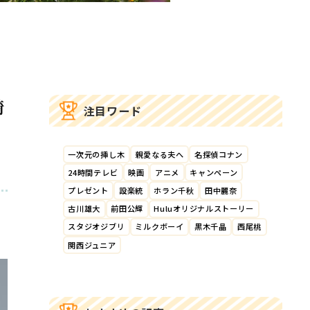
崎
注目ワード
一次元の挿し木
親愛なる夫へ
名探偵コナン
24時間テレビ
映画
アニメ
キャンペーン
プレゼント
設楽統
ホラン千秋
田中麗奈
古川雄大
前田公輝
Huluオリジナルストーリー
スタジオジブリ
ミルクボーイ
黒木千晶
西尾桃
関西ジュニア