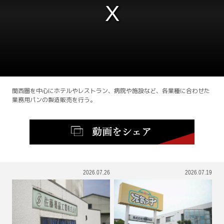
This
is
a
modal
window.
関西圏を中心にホテルやレストラン、病院や施設など、各業種に合わせた
業務用パンの製造販売を行う。
2026.07.26
2026.07.19