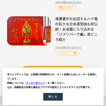
2026年8月6日(木)
親愛なる夫へ
湯婆婆がお出迎え＆ハク竜
の巨大な立体造型物も初公
開！名場面に入り込める
「ジブリパーク展」見どこ
ろ紹介
2026年8月4日(火)
ジブリパーク展
ytvトピックス記事一覧
当ウェブサイトでは、お客様の利便性向上や、サイト改善のためにクッキーを使用し
ています。
詳細については「
クッキーポリシー
」をご覧ください。
なお、詳細設定が必要な場合はブラウザの設定によりカスタマイズが可能です。
閉じる
Copyright (C) YOMIURI TELECASTING CORPORATION. All rights reserved