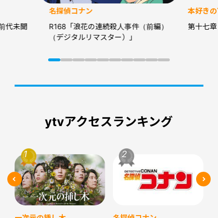
名探偵コナン
本好きの
前代未聞
R168「浪花の連続殺人事件（前編）
第十七章
（デジタルリマスター）」
ytvアクセスランキング
名探偵コナン
一次元の挿し木