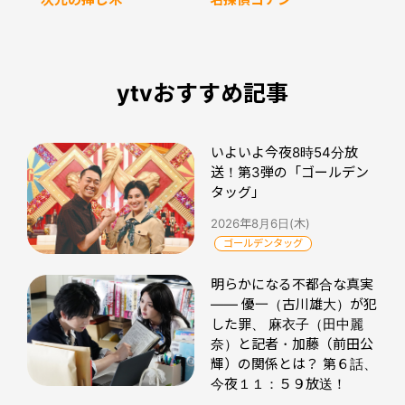
ytvおすすめ記事
いよいよ今夜8時54分放
送！第3弾の「ゴールデン
タッグ」
2026年8月6日(木)
ゴールデンタッグ
明らかになる不都合な真実
―― 優一（古川雄大）が犯
した罪、 麻衣子（田中麗
奈）と記者・加藤（前田公
輝）の関係とは？ 第６話、
今夜１１：５９放送！