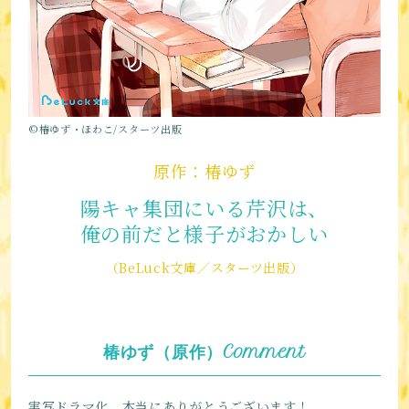
©椿ゆず・ほわこ/スターツ出版
原作：椿ゆず
陽キャ集団にいる芹沢は、
俺の前だと様子がおかしい
（BeLuck文庫／スターツ出版）
椿ゆず（原作）Comment
実写ドラマ化、本当にありがとうございます！