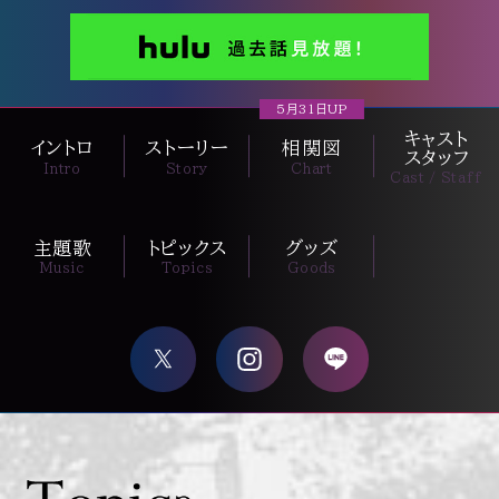
5月31日UP
キャスト
イントロ
ストーリー
相関図
スタッフ
Intro
Story
Chart
Cast / Staff
主題歌
トピックス
グッズ
Music
Topics
Goods