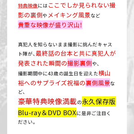
ここでしか見られない撮
特典映像
には
影の裏側
メイキング風景
や
など
貴重な映像が盛り沢山！
真犯人を知らないまま撮影に挑んだキャス
最終話の台本と共に真犯人が
ト陣が、
発表された瞬間の
撮影裏側
や、
横山
撮影期間中に43歳の誕生日を迎えた
裕へのサプライズ祝福の
裏側風景
な
ど、
豪華特典映像満載
永久保存版
の
Blu-ray＆DVD BOX
に是非ご注目く
ださい。