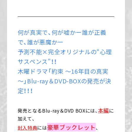
何が真実で、何が嘘かー誰が正義
で、誰が悪魔かー
予測不能×完全オリジナルの“心理
サスペンス”！！
木曜ドラマ「約束 ～16年目の真実
～」Blu-ray＆DVD-BOXの発売が決
定！！！
本編
発売となるBlu-ray＆DVD BOXには、
に
加えて、
豪華ブックレット
封入特典
には
、