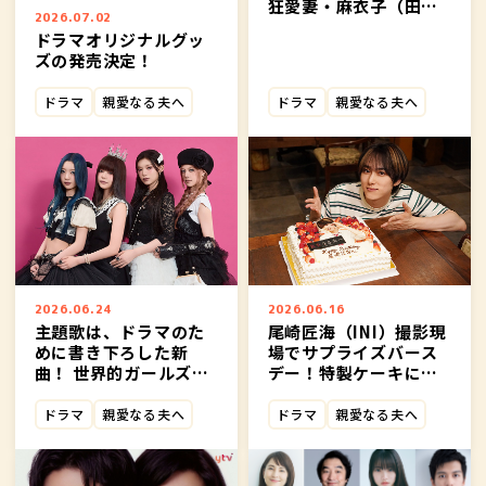
狂愛妻・麻衣子（田中
2026.07.02
麗奈）と 妻の束縛から
ドラマオリジナルグッ
逃れたい夫・優一（古
ズの発売決定！
川雄大）――。 衝撃の夫婦
心理サスペンスが開
ドラマ
親愛なる夫へ
ドラマ
親愛なる夫へ
幕！
2026.06.24
2026.06.16
主題歌は、ドラマのた
尾崎匠海（INI）撮影現
めに書き下ろした新
場でサプライズバース
曲！ 世界的ガールズグ
デー！特製ケーキに最
ループ cosmosy（コス
高の笑顔！
モシー）の「Stay
ドラマ
親愛なる夫へ
ドラマ
親愛なる夫へ
Alive」に決定！