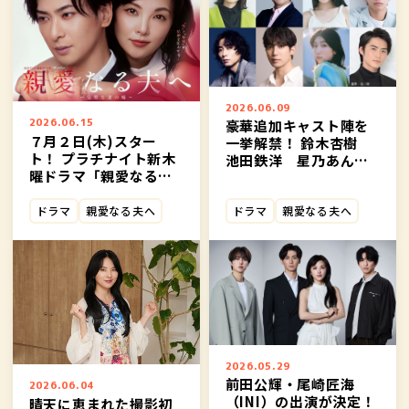
2026.06.09
2026.06.15
豪華追加キャスト陣を
７月２日(木)スター
一挙解禁！ 鈴木杏樹
ト！ プラチナイト新木
池田鉄洋 星乃あん
曜ドラマ「親愛なる夫
な 田中偉登 渋谷謙
へ～完璧な妻の嘘～」
人 有澤樟太郎 日比
狂愛あふれるポスター
ドラマ
親愛なる夫へ
ドラマ
親愛なる夫へ
美思 岐洲匠 の出演が
ビジュアルを初公開！
決定！
2026.05.29
前田公輝・尾崎匠海
2026.06.04
（INI）の出演が決定！
晴天に恵まれた撮影初