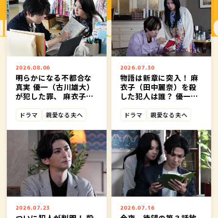
2026.08.06
2026.07.30
明らかになる不都合な
物語は新章に突入！ 麻
真実―― 優一（古川雄大）
衣子（田中麗奈）を殺
が犯した罪、 麻衣子
した犯人は誰？ 優一
（田中麗奈）と記者・
（古川雄大）を狙う人
加藤（前田公輝）の関
物の正体とは⁉ 新展開
ドラマ
親愛なる夫へ
ドラマ
親愛なる夫へ
係とは？ 第６話、今夜
を迎える第５話、今夜
１１：５９放送！
放送！
2026.07.23
2026.07.16
ついに犯人が判明！ 殺
今夜、待望の第３話放