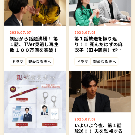
2026.07.07
2026.07.03
初回から話題沸騰！ 第
第１話放送を振り返
１話、TVer見逃し再生
り！！ 死んだはずの麻
数 １００万回を突破！
衣子（田中麗奈）が優
一（古川雄大）の 前に
現れ、優一を罠に嵌め
ドラマ
親愛なる夫へ
ドラマ
親愛なる夫へ
ていく――。 第２話は７月
９日(木)２４:０9～放
送！
2026.07.02
いよいよ今夜、第１話
放送！！ 夫を監視する