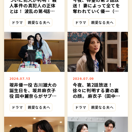
人事件の真犯人の正体
送！ 妻によって全てを
とは！ 波乱の第4話、
奪われていく優一（古
今夜放送！
川雄大）―― そして、事件
の驚きの真相が判明！
ドラマ
親愛なる夫へ
ドラマ
親愛なる夫へ
2026.07.13
2026.07.09
坂井優一役 古川雄大の
今夜、第2話放送！
誕生日を、坂井麻衣子
徐々に判明する妻の裏
役 田中麗奈らがサプラ
の顔――。 麻衣子（田中麗
イズでお祝い！
奈）と優一（古川雄
大）、 仕組まれた出会
ドラマ
親愛なる夫へ
ドラマ
親愛なる夫へ
いが明らかに！