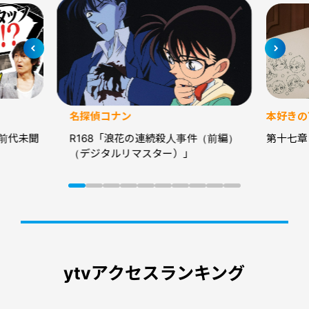
名探偵コナン
本好きの
前代未聞
R168「浪花の連続殺人事件（前編）
第十七章
（デジタルリマスター）」
ytvアクセスランキング