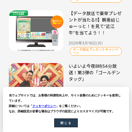
ーン
【データ放送で豪華プレゼ
ントが当たる!!】朝番組じ
ゅーっと！を見て“近江
牛”を当てよう！！
2026年3月16日(月)
データ放送プレゼントキャンペ
ーン
いよいよ今夜8時54分放
送！第3弾の「ゴールデン
タッグ」
2026年8月6日(木)
当ウェブサイトでは、お客様の利便性向上や、サイト改善のためにクッキーを使用し
ゴールデンタッグ
ています。
詳細については「
クッキーポリシー
」をご覧ください。
なお、詳細設定が必要な場合はブラウザの設定によりカスタマイズが可能です。
ytvトピックス記事一覧
閉じる