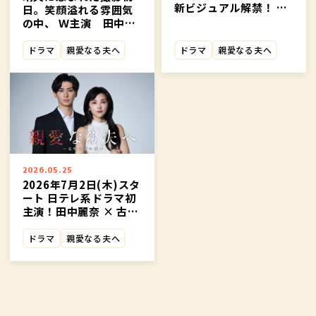
新ビジュアル解禁！ ド
日。笑顔溢れる雰囲気
ラマティザー映像も初
の中、 Ｗ主演 田中麗
公開！
奈＆古川雄大 クランク
イン！
ドラマ
親愛なる夫へ
ドラマ
親愛なる夫へ
2026.05.25
2026年7月2日(木)スタ
ート 日テレ系ドラマ初
主演！田中麗奈 × 古川
雄大
ドラマ
親愛なる夫へ