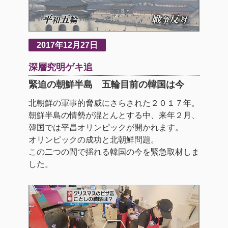
2017年12月27日
深層究明ゲキ追
緊迫の朝鮮半島 五輪目前の韓国は今
北朝鮮の軍事的脅威にさらされた２０１７年。
朝鮮半島の情勢が混とんとする中、来年２月、
韓国では平昌オリンピックが開かれます。
オリンピックの成功と北朝鮮問題。
この二つの間で揺れる韓国の今を緊急取材しま
した。