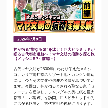
2026年7月9日
神が宿る“聖なる泉”を泳ぐ！巨大ピラミッドが
眠る古代都市遺跡へ！マヤ文明の痕跡を探る旅
【メキシコSP～前編～】
古代マヤ文明が2500年にわたり栄えたメキシ
コ。カリブ海屈指のリゾート地・カンクン周辺
には、今もその文化や信仰の名残が息づいてい
ます。今回は、神が宿るとされる聖なる泉「セ
ノーテ」を遊泳し、ジャングルの奥に眠る巨大
都市「コバ遺跡」を訪問。巨大ピラミッドの先
に広がる絶景と、古代文明の神秘に迫ります。