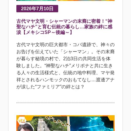
2026年7月10日
古代マヤ文明・シャーマンの末裔に密着！“神
聖なハチ”と育む伝統の暮らし…家族の絆に感
涙【メキシコSP～後編～】
古代マヤ文明の巨大都市・コバ遺跡で、神々の
お告げを伝えていた「シャーマン」。その末裔
が暮らす秘境の村で、2泊3日の共同生活を体
験しました。“神聖なハチ”メリポナと共に生き
る人々の生活様式と、伝統の地中料理、マヤ発
祥とされるハンモックのおもてなし…渡邊アナ
が涙した“ファミリア”の絆とは？