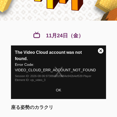
11月24日（金）
This
The Video Cloud account was not
is
Close
a
found.
Modal
modal
Error Code:
Dialog
window.
VIDEO_CLOUD_ERR_ACCOUNT_NOT_FOUND
Session ID:
2026-08-06:97388d3320884e942b4ef539
Player
Element ID:
vjs_video_3
OK
座る姿勢のカラクリ