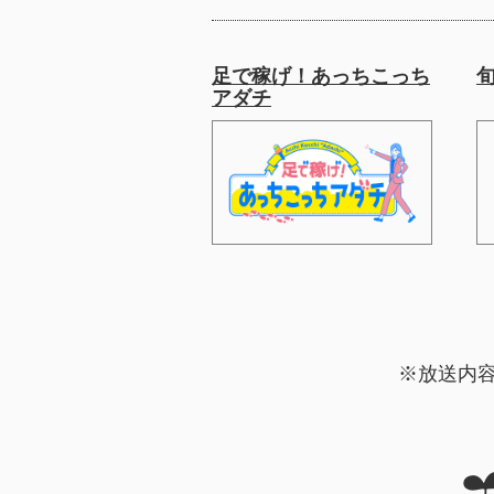
足で稼げ！あっちこっち
アダチ
※放送内