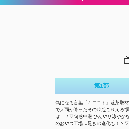
第1部
気になる言葉『キニコト』蓬莱取材
で大雨が降ったその時起こりえる“異
は！？▽旬感中継 ひんやり涼やか
のおやつ工場…驚きの進化も！？▽