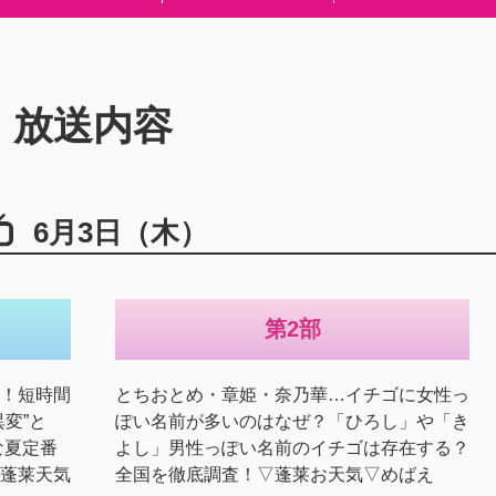
放送内容
6月3日（木）
第2部
！短時間
とちおとめ・章姫・奈乃華…イチゴに女性っ
変”と
ぽい名前が多いのはなぜ？「ひろし」や「き
な夏定番
よし」男性っぽい名前のイチゴは存在する？
蓬莱天気
全国を徹底調査！▽蓬莱お天気▽めばえ