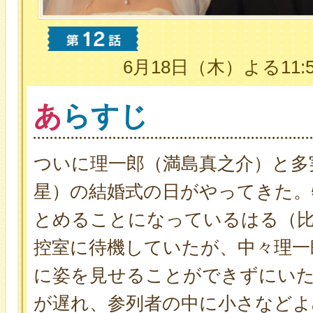
6月18日（木）よる11:5
あ
らすじ
ついに理一郎（満島真之介）と多
星）の結婚式の日がやってきた。
とめることになっているはる（
控室に待機していたが、中々理一
に姿を見せることができずにい
が遅れ、参列者の中に小さなどよ