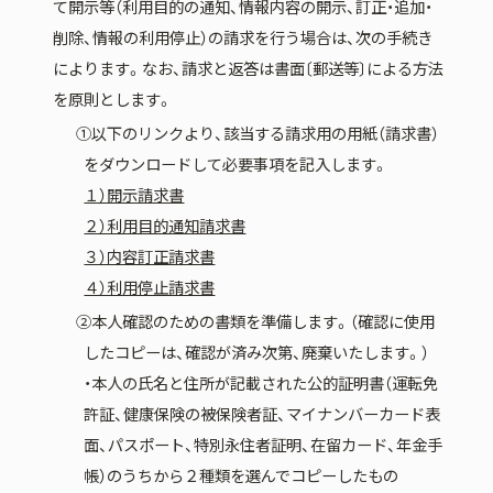
て開示等（利用目的の通知、情報内容の開示、訂正・追加・
削除、情報の利用停止）の請求を行う場合は、次の手続き
によります。なお、請求と返答は書面〔郵送等〕による方法
を原則とします。
①以下のリンクより、該当する請求用の用紙（請求書）
をダウンロードして必要事項を記入します。
１）開示請求書
２）利用目的通知請求書
３）内容訂正請求書
４）利用停止請求書
②本人確認のための書類を準備します。（確認に使用
したコピーは、確認が済み次第、廃棄いたします。）
・本人の氏名と住所が記載された公的証明書（運転免
許証、健康保険の被保険者証、マイナンバーカード表
面、パスポート、特別永住者証明、在留カード、年金手
帳）のうちから２種類を選んでコピーしたもの