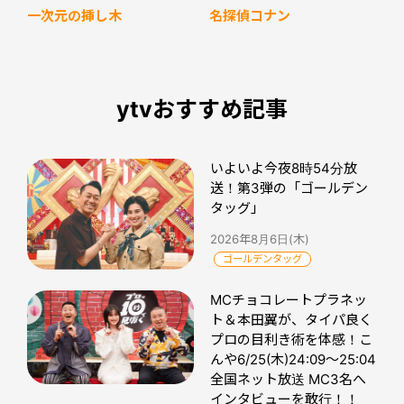
名探偵コナン
一次元の挿し木
ytvおすすめ記事
いよいよ今夜8時54分放
送！第3弾の「ゴールデン
タッグ」
2026年8月6日(木)
ゴールデンタッグ
MCチョコレートプラネッ
ト＆本田翼が、タイパ良く
プロの目利き術を体感！こ
んや6/25(木)24:09～25:04
全国ネット放送 MC3名へ
インタビューを敢行！！