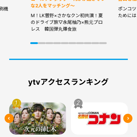
な2人をマッチング～
刷機
ポンコツ
M！LK曽野×さかなクン初共演！夏
ためには
のドライブ旅▽永尾柚乃×熊元プロ
レス 韓国弾丸爆食旅
ytvアクセスランキング