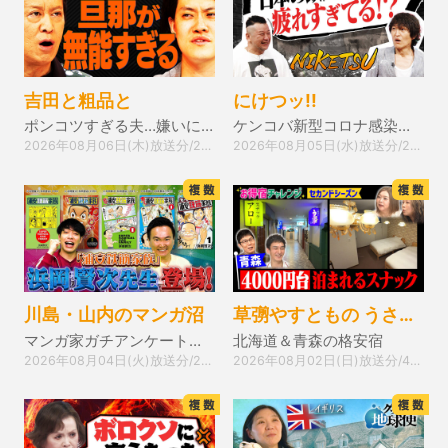
吉田と粗品と
にけつッ!!
ポンコツすぎる夫…嫌いにならないためには？
ケンコバ新型コロナ感染！前代未聞の後遺症とは…！？
2026年08月06日(木)放送分/22分
2026年08月05日(水)放送分/22分
川島・山内のマンガ沼
草彅やすともの うさぎとかめ
マンガ家ガチアンケート『浦安鉄筋家族』浜岡先生前編
北海道＆青森の格安宿
2026年08月04日(火)放送分/22分
2026年08月02日(日)放送分/44分