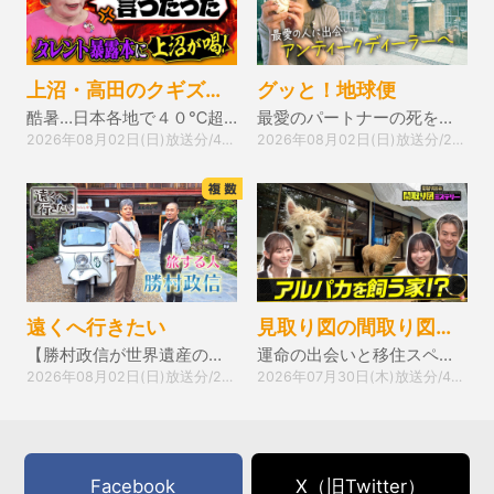
上沼・高田のクギズケ！
グッと！地球便
酷暑…日本各地で４０℃超え▽加賀まりこが緊急搬送
最愛のパートナーの死を乗り越え英国アンティークに生きる娘
2026年08月02日(日)放送分/43分
2026年08月02日(日)放送分/24分
遠くへ行きたい
見取り図の間取り図ミステリー
【勝村政信が世界遺産の奈良へ】石舞台古墳＆神秘の鍾乳洞
運命の出会いと移住スペシャル
2026年08月02日(日)放送分/24分
2026年07月30日(木)放送分/45分
Facebook
X（旧Twitter）