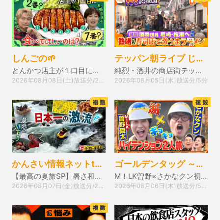
しんごの🌱
テッパン朝ライブ じゅーっと！
とんかつ店主が１口目に食べてほしい場所
純烈・酒井の商店街テッパン応援団 尼崎・杭瀬 後編
2026年08月08日(土)放送分/20分
2026年08月05日(水)放送分/5分
かんさい情報ネットten.
ゴールデンタッグ ～何かが起きそうな2人をマッチング～
【最高の夏旅SP】暑さ和らげる涼しい映像満載！スリル満点徳島旅
M！LK曽野×さかなクン初共演！夏のドライブ旅▽永尾柚乃×熊元プロレス 韓国弾丸爆食旅
2026年08月07日(金)放送分/20分
2026年08月06日(木)放送分/54分