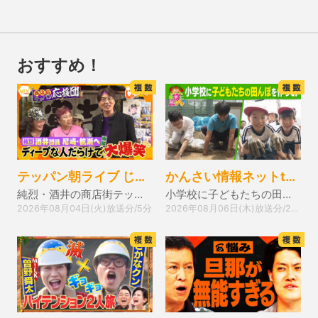
おすすめ！
テッパン朝ライブ じゅーっと！
かんさい情報ネットten.
純烈・酒井の商店街テッパン応援団 尼崎・杭瀬 中編
小学校に子どもたちの田んぼを作ってほしい！
2026年08月04日(火)放送分/5分
2026年08月06日(木)放送分/21分