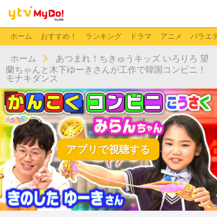
ホーム
おすすめ！
ランキング
ドラマ
アニメ
バラエ
ホーム
あつまれ！ちきゅうキッズ いろりろ 望
蘭ちゃんと木下ゆーきさんが工作で韓国コンビニ！
モナキダンス
アプリで視聴する