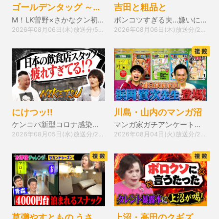
ゴールデンタッグ ～何かが起きそうな2人をマッチング～
吉田と粗品と
M！LK曽野×さかなクン初共演！夏のドライブ旅▽永尾柚乃×熊元プロレス 韓国弾丸爆食旅
ポンコツすぎる夫…嫌いにならないためには？
2026年08月06日(木)放送分/54分
2026年08月06日(木)放送分/22分
にけつッ!!
川島・山内のマンガ沼
ケンコバ新型コロナ感染！前代未聞の後遺症とは…！？
マンガ家ガチアンケート『浦安鉄筋家族』浜岡先生前編
2026年08月05日(水)放送分/22分
2026年08月04日(火)放送分/22分
草彅やすともの うさぎとかめ
上沼・高田のクギズケ！