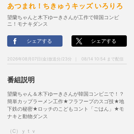
あつまれ！ちきゅうキッズ いろりろ
望蘭ちゃんと木下ゆーきさんが工作で韓国コンビ
ニ！モナキダンス
シェアする
シェアする
2026年08月07日(金)放送分/23分
08/14 10:54 まで配信
番組説明
望蘭ちゃん＆木下ゆーきさんが韓国コンビニで！？
簡単カップラーメン工作★フラフープのスゴ技★地
下鉄の秘密★ロッチのこどもコント「ごはん」★モ
ナキと動物ダンス
（C）ｙｔｖ