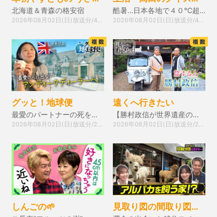
北海道＆青森の格安宿
酷暑…日本各地で４０℃超え▽加賀まりこが緊急搬送
2026年08月02日(日)放送分/44分
2026年08月02日(日)放送分/43分
グッと！地球便
遠くへ行きたい
最愛のパートナーの死を乗り越え英国アンティークに生きる娘
【勝村政信が世界遺産の奈良へ】石舞台古墳＆神秘の鍾乳洞
2026年08月02日(日)放送分/24分
2026年08月02日(日)放送分/24分
しんごの🌱
見取り図の間取り図ミステリー