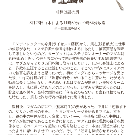
相棒は謎の男
3月23日（木）よる11時59分～0時54分放送
※一部地域を除く
ＴＶディレクターの今井(ライセンス藤原)から、篤志(浅香航大)に仕事
の依頼がきた。エステ詐欺の特番を制作するにあたり、被害実態を調査
してほしいというのだ。ターゲットはエステサロンオーナーのマダム朝
倉(横山めぐみ)。今井と共にやって来た被害者の遠藤いずみ(黒川智花)
は、マダムから２００万円を騙し取られたという。しかし弁護士による
と、詐欺を立証することは難しいとのこと。そこでいずみはメディアの
力で被害を訴えようと思ったのだ。初めてマダムからマッサージを受け
た後、いずみは鏡の中に『理想の自分』がいることに驚いた。だがその
効果は長くは続かない。その為いずみはマダムが開発した美容クリーム
を購入し、店に通い詰めたとのことだった。いずみが我に返ったのは、
貯金が底を付き、当時の婚約者に『何も変わらない』と言われ捨てられ
た時だった。篤志は詐欺行為の裏付けに乗り出した。
数日後、マダムの店に中井(柄本時生)の姿があった。中井に「想像する
の。なりたい自分の姿を。」と言いマッサージを始めるマダム。する
と、鏡の中の中井が美しく変化していく──。 事務所に帰った中井は、
マダムが能力者であることを皆に伝えた。マダムは客に理想の自分を想
像させ、そのイメージを超能力で送り込むことで、本当に理想の姿にな
ったように思い込ませていたのだ。そして「効果を持続させるため」と