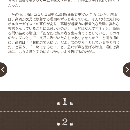
言って高価な美容クリームを購入させる。これがエステ詐欺のカラクリ
だった。
その頃、増山(ココリコ田中)は高鍋(鹿賀丈史)のところにいた。増山
は、高鍋が文乃に執着する理由をずっと考えていた。そんな時に先日の
ポルターガイストの事件があり、高鍋が超能力の後天的な発動に異常な
興味を示していることに気付いたのだ。「目的はなんです？」と、高鍋
を問い詰める増山。「あなたは能力者を生み出そうとしている。その為
のサンプルとして、文乃に近づいたんじゃありませんか？」と問う増山
に、高鍋は「『超能力で人助け』だよ。君のやろうとしている事と同じ
だ」と言う。「一緒にするな！」と、思わず声を荒げる増山。増山は高
鍋に、もう２度と文乃に近づかないよう告げるのだが…