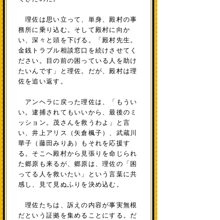
理佐は思い立って、単身、殿村の事
務所に乗り込む。そして殿村に向か
い、深々と頭を下げる。「殿村先生。
金銭トラブル相談窓口を続けさせてく
ださい。目の前の困っている人を助け
たいんです」と理佐。だが、殿村は理
佐を追い返す。
アンヘラに戻った理佐は、「もうい
い。逮捕されてもいいから、最後のミ
ッション。茂さんを救うわよ」と言
い、井上アリス（矢倉楓子）、武蔵川
華子（藤田みりあ）もそれを応援す
る。そこへ殿村から見張りを命じられ
た郷原も来るが、郷原は、理佐の「困
ってる人を救いたい」という言葉に共
感し、見て見ぬふりを決め込む。
理佐たちは、訴えの内容が事実無根
だという証拠を集めることにする。だ