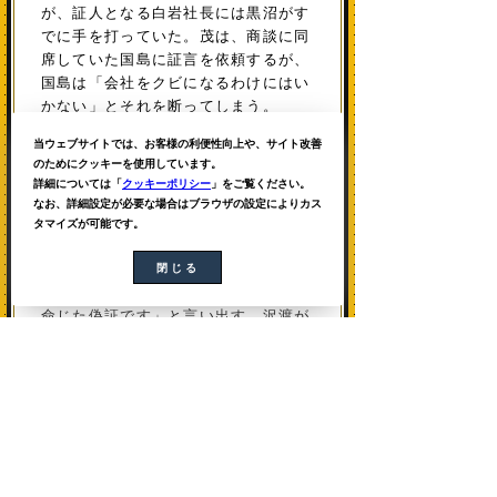
が、証人となる白岩社長には黒沼がす
でに手を打っていた。茂は、商談に同
席していた国島に証言を依頼するが、
国島は「会社をクビになるわけにはい
かない」とそれを断ってしまう。
当ウェブサイトでは、お客様の利便性向上や、サイト改善
裁判の日、国島は、会社側の証人と
のためにクッキーを使用しています。
なって法廷に立った。国島は、茂が白
詳細については「
クッキーポリシー
」をご覧ください。
岩社長に暴言を吐き意図的に契約を妨
なお、詳細設定が必要な場合はブラウザの設定によりカス
害した、と証言した。審議は黒沼不動
タマイズが可能です。
産に有利に進むかに思えたが、証言台
を降りる寸前、国島が「……と、今の
閉じる
は黒沼部長が、私に金銭と引き換えに
命じた偽証です」と言い出す。沢渡が
慌てて国島を止めようとするが、「部
長から渡された金は５万円でした。た
った５万で会社に魂を売れって…ふざ
けんじゃねえ！」と、国島は、訴えが
でっち上げであることや、日頃の黒沼
の暴言行為を暴露し、黒沼不動産の訴
えは取り下げられる見込みとなった。