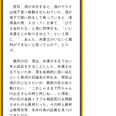
翌日、茂が出社すると、茂のデスク
は地下室へ移動させられていた。茂が
地下で暗い顔をして座っていると、清
掃員の男、スガ（？）が来て、「ひで
え会社だな」と茂に同情する。「いい
弁護士とか知りません？」という茂
に、「…あんた、弁護士がいないと裁
判ができないと思ってんの？」とス
ガ。
裁判の日、茂は、弁護士を立てない
本人訴訟をすることにした。弁護士を
立てないため、茂を金銭的に追い込む
という黒沼の目論見が外れる。理佐は
茂の力になりたいが、殿村の目があり
動けない。「これじゃまるで円ちゃん
のお父さんの時と同じね…」と理佐。
円の父の金銭トラブル相談窓口を閉鎖
させたのも殿村だった。その時も殿村
は無理矢理、非弁行為の証拠を見つけ
てきたのだ。