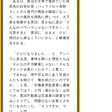
ある日、黒沼が主導で進めていた得
意先の白岩社長（バッファロー吾郎
Ａ）との１億円の商談が破談になっ
た。その責任を国島に押しつけ、土下
座を強要する黒沼。見かねた茂が「そ
んなのパワハラじゃないですか！」と
注意すると、黒沼に「おまえ、クビ。
明日から来なくていいから」と解雇宣
言される。
「クビになりました…」と、アンヘ
ラに戻る茂。事情を聞いた理佐たちは
「そんなの不当解雇じゃない！そんな
ブラック企業だったの？」と驚く。
「できれば、理不尽な目にあう社員さ
んたちを助けて、働き続けたいのです
が…」と茂。「労働基準監督署に通報
してみては？」と円（葵わかな）は言
うが、黒沼不動産は労基署の調査を巧
みにクリアし、問題のない企業とされ
ているのだった。「そうですか、で
は…」と円。