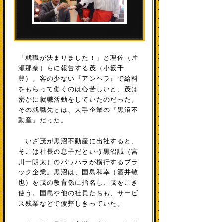
「就職が決まりました！」と理佐（片
瀬那奈）らに報告する茂（小籔千
豊）。客の少ない『アンヘラ』で給料
をもらって働くのは心苦しいと、茂は
密かに就職活動をしていたのだった。
その就職先とは、大手企業の『黒沼不
動産』だった。
いざ茂が黒沼不動産に出社すると、
そこは社長の息子だという黒沼誠（宮
川一朗太）のパワハラが横行するブラ
ック企業。黒沼は、国島和幸（酒井敏
也）を茂の教育係に指名し、茂をこき
使う。国島や他の社員たちも、サービ
ス残業などで疲弊しきっていた。