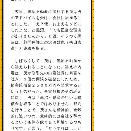
翌日、黒沼不動産に出社する茂は円
のアドバイスを受け、会社に居座るこ
とにした。「え？俺、おまえをクビに
したよな」と黒沼。「でも正当な理由
がありませんから」と茂。イラつく黒
沼は、顧問弁護士の沢渡雄也（袴田吉
彦）と連絡を取る。
しばらくして、茂は、黒沼不動産か
ら訴えられることになった。訴えの内
容は、茂が取引先の白岩社長に暴言を
吐き、１億の商談を破談にしたため、
損害賠償金２５００万円を請求すると
いうものだった。事実無根のその訴え
に対し、円は「黒沼不動産の狙いは賠
償金を取ることではありません。裁判
を行うことで、茂さんを精神的、金銭
的に追いつめ、最終的には会社を辞め
るという条件を飲ませて和解するつも
りです」と言う。「どうすれば…」と