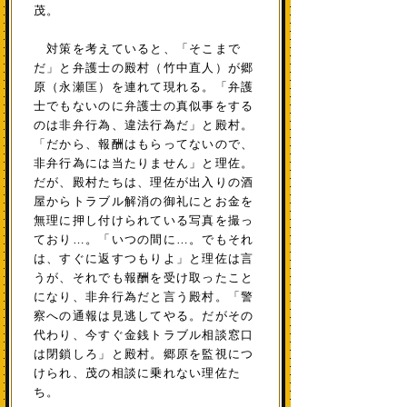
茂。
対策を考えていると、「そこまで
だ」と弁護士の殿村（竹中直人）が郷
原（永瀬匡）を連れて現れる。「弁護
士でもないのに弁護士の真似事をする
のは非弁行為、違法行為だ」と殿村。
「だから、報酬はもらってないので、
非弁行為には当たりません」と理佐。
だが、殿村たちは、理佐が出入りの酒
屋からトラブル解消の御礼にとお金を
無理に押し付けられている写真を撮っ
ており…。「いつの間に…。でもそれ
は、すぐに返すつもりよ」と理佐は言
うが、それでも報酬を受け取ったこと
になり、非弁行為だと言う殿村。「警
察への通報は見逃してやる。だがその
代わり、今すぐ金銭トラブル相談窓口
は閉鎖しろ」と殿村。郷原を監視につ
けられ、茂の相談に乗れない理佐た
ち。