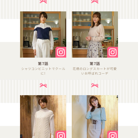
第7話
第7話
シャツコンビニットでクール
花柄のロングスカートが可愛
に！
いお呼ばれコーデ