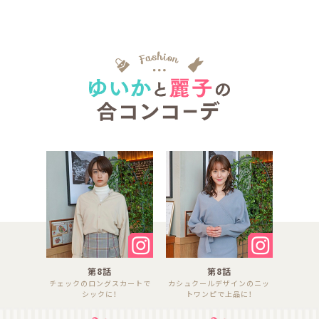
第8話
第8話
チェックのロングスカートで
カシュクールデザインのニッ
シックに！
トワンピで上品に！