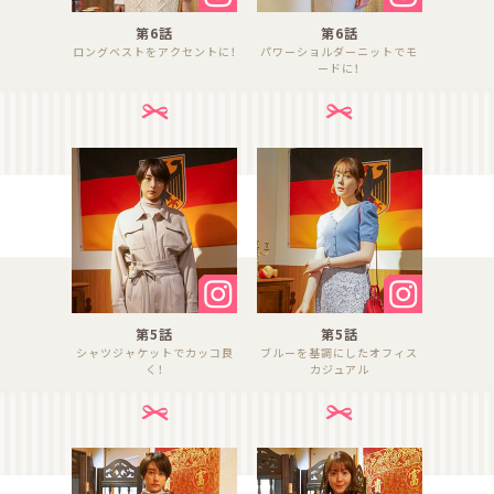
第6話
第6話
ロングベストをアクセントに！
パワーショルダーニットでモ
ードに！
第5話
第5話
シャツジャケットでカッコ良
ブルーを基調にしたオフィス
く！
カジュアル