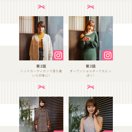
第2話
第2話
ニットカーディガンで落ち着
オープンショルダーで大人っ
いた印象に！
ぽく！