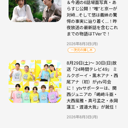
＆今週の6話場面写真・あ
らすじ公開！“唯”と京一が
対峙…そして悠は義妹の驚
愕の事実に辿り着く…！昨
夜放送の最新話を含むこれ
までの物語はTVerで！
2026年8月3日(月)
一次元の挿し木
8月29日(土)～ 30日(日)放
送「24時間テレビ49」 ミ
ルクボーイ・黒木アナ・西
尾アナ（初）がytv司会
に！ ytvサポーターは、関
西ジュニアの「嶋﨑斗亜・
大西風雅・真弓孟之・永岡
蓮王・渡邉大我」が就任！
2026年8月3日(月)