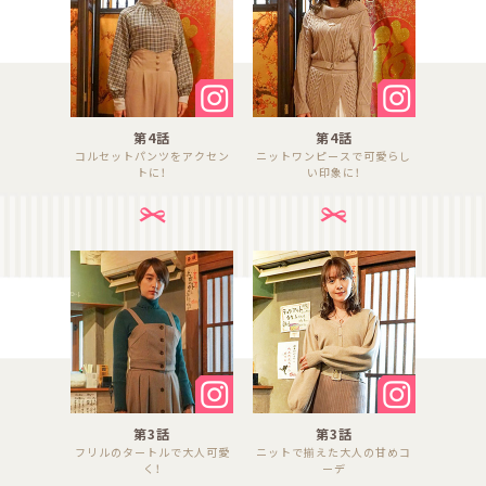
第4話
第4話
コルセットパンツをアクセン
ニットワンピースで可愛らし
トに！
い印象に！
第3話
第3話
フリルのタートルで大人可愛
ニットで揃えた大人の甘めコ
く！
ーデ