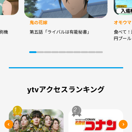
鬼の花嫁
オモウマ
刷機
第五話「ライバルは有能秘書」
食べて！
円プール
ytvアクセスランキング