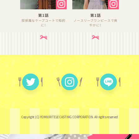
第1話
第1話
探偵風なケープコートで知的
ノースリーブワンピースで爽
に！
やかに！
Copyright (C) YOMIURI TELECASTING CORPORATION. All rights reserved