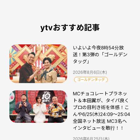
ytvおすすめ記事
いよいよ今夜8時54分放
送！第3弾の「ゴールデン
タッグ」
2026年8月6日(木)
ゴールデンタッグ
MCチョコレートプラネッ
ト＆本田翼が、タイパ良く
プロの目利き術を体感！こ
んや6/25(木)24:09～25:04
全国ネット放送 MC3名へ
インタビューを敢行！！
2026年6月25日(木)