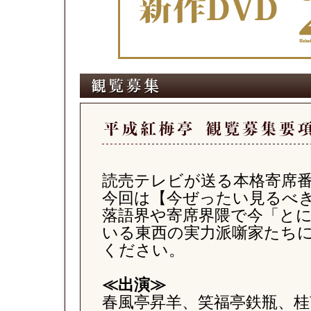
読売テレビが送る本格寄席
今回は【今ぜったい見るべ
落語界や寄席界隈で今「と
いる東西の実力派噺家たちに
ください。
≪出演≫
春風亭昇羊、笑福亭鉄瓶、桂