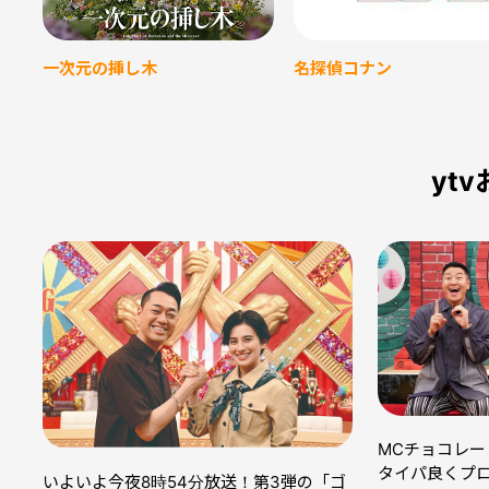
名探偵コナン
一次元の挿し木
yt
MCチョコレ
タイパ良くプ
いよいよ今夜8時54分放送！第3弾の「ゴ