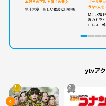
本好きの下剋上 領主の養女
ゴールデン
うな2人を
第十六章 新しい衣装と印刷機
M！LK曽
夏のドライ
ロレス 韓
ytvア