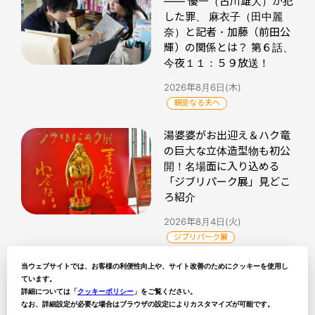
明らかになる不都合な真実
―― 優一（古川雄大）が犯
した罪、 麻衣子（田中麗
奈）と記者・加藤（前田公
輝）の関係とは？ 第６話、
今夜１１：５９放送！
2026年8月6日(木)
親愛なる夫へ
湯婆婆がお出迎え＆ハク竜
の巨大な立体造型物も初公
開！名場面に入り込める
「ジブリパーク展」見どこ
ろ紹介
2026年8月4日(火)
ジブリパーク展
当ウェブサイトでは、お客様の利便性向上や、サイト改善のためにクッキーを使用し
ています。
詳細については「
クッキーポリシー
」をご覧ください。
なお、詳細設定が必要な場合はブラウザの設定によりカスタマイズが可能です。
ytvトピックス記事一覧