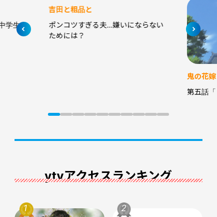
吉田と粗品と
鬼の花嫁
中学生カ
ポンコツすぎる夫…嫌いにならない
第五話「
ためには？
ytvアクセスランキング