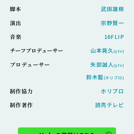
脚本
武田雄樹
演出
宗野賢一
音楽
16FLIP
チーフプロデューサー
山本晃久
(ytv)
プロデューサー
矢部誠人
(ytv)
鈴木藍
(ホリプロ)
制作協力
ホリプロ
制作著作
読売テレビ