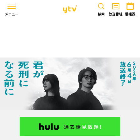
メニュー
検索
放送番組
番組表
6
2026
放送終了
月
4
年
日