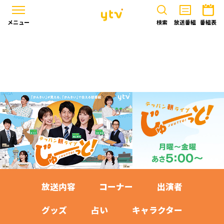
メニュー
検索
放送番組
番組表
放送内容
コーナー
出演者
グッズ
占い
キャラクター