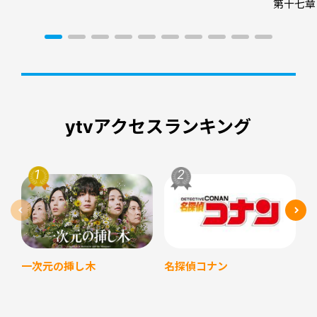
前代未聞
R168「浪花の連続殺人事件（前編）
第十七章
（デジタルリマスター）」
ytvアクセスランキング
名探偵コナン
一次元の挿し木