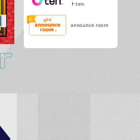
トten.
６
announce room