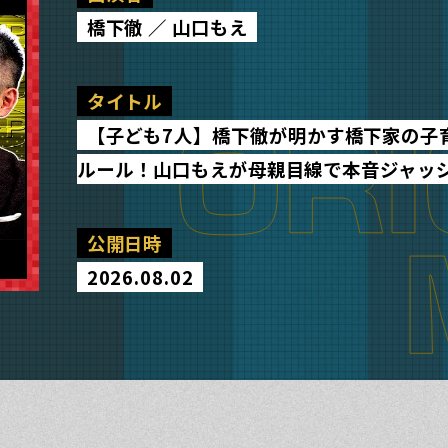
橋下徹 ／ 山口もえ
タイトル
【子ども7人】橋下徹が明かす橋下家の子
ルール！山口もえが母親目線で本音ジャッ
公開日時
2026.08.02