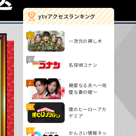
ytvアクセスランキング
１
一次元の挿し木
２
名探偵コナン
３
親愛なる夫へ～完
璧な妻の嘘～
４
僕のヒーローアカ
デミア
５
かんさい情報ネッ