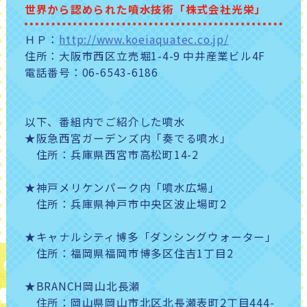
世界から認められた噴水技術「株式会社光栄」
ＨＰ：
http://www.koeiaquatec.co.jp/
住所：大阪市西区立売堀1-4-9 中井産業ビル4F
電話番号：06-6543-6186
以下、番組内でご紹介した噴水
★阪急西宮ガーデンズ内「奏でる噴水」
住所：兵庫県西宮市高松町14-2
★神戸メリケンパーク内「噴水広場」
住所：兵庫県神戸市中央区波止場町2
★キャナルシティ博多「ダンシングウォーター」
住所：福岡県福岡市博多区住吉1丁目2
★BRANCH岡山北長瀬
住所：岡山県岡山市北区北長瀬表町2丁目444-