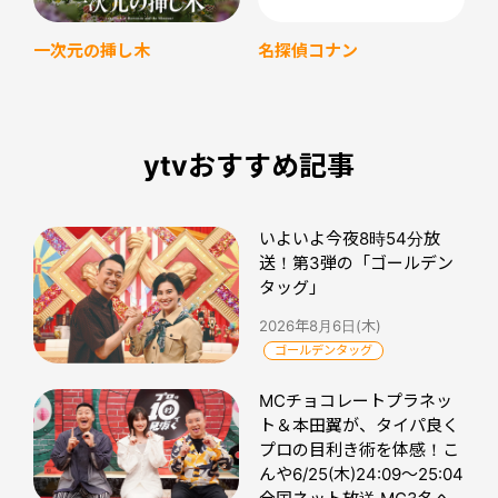
名探偵コナン
一次元の挿し木
ytvおすすめ記事
いよいよ今夜8時54分放
送！第3弾の「ゴールデン
タッグ」
2026年8月6日(木)
ゴールデンタッグ
MCチョコレートプラネッ
ト＆本田翼が、タイパ良く
プロの目利き術を体感！こ
んや6/25(木)24:09～25:04