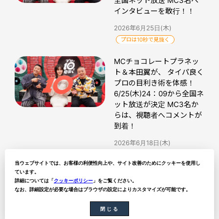
全国ネット放送 MC3名へ
インタビューを敢行！！
2026年6月25日(木)
プロは10秒で見抜く
MCチョコレートプラネッ
ト＆本田翼が、 タイパ良く
プロの目利き術を体感！
6/25(木)24：09から全国ネ
ット放送が決定 MC3名か
らは、視聴者へコメントが
到着！
2026年6月18日(木)
プロは10秒で見抜く
当ウェブサイトでは、お客様の利便性向上や、サイト改善のためにクッキーを使用し
ています。
詳細については「
クッキーポリシー
」をご覧ください。
なお、詳細設定が必要な場合はブラウザの設定によりカスタマイズが可能です。
ytvトピックス記事一覧
閉じる