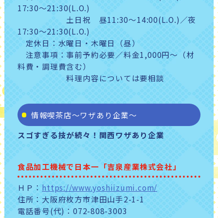
17:30～21:30(L.O.)
土日祝 昼11:30～14:00(L.O.)／夜
17:30～21:30(L.O.)
定休日：水曜日・木曜日（昼）
注意事項：事前予約必要／料金1,000円～（材
料費・調理費含む）
料理内容については要相談
情報喫茶店～ワザあり企業～
スゴすぎる技が続々！関西ワザあり企業
食品加工機械で日本一「吉泉産業株式会社」
ＨＰ：
https://www.yoshiizumi.com/
住所：大阪府枚方市津田山手2-1-1
電話番号(代)：072-808-3003