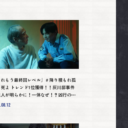
これもう最終回レベル」＃降り積もれ孤
な死よ トレンド1位獲得！！灰川邸事件
犯人が明らかに！一体なぜ！？凶行の悲
き理由とは─
.08.12