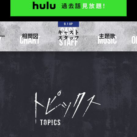
9.1 UP
CAST
キャスト
ー
相関図
主題歌
スタッフ
Y
CHART
MUSIC
O
STAFF