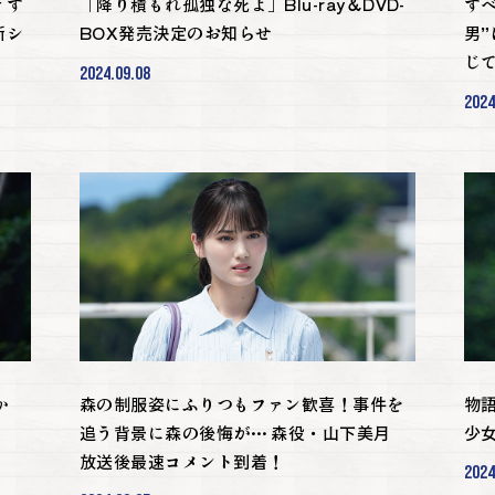
 す
「降り積もれ孤独な死よ」Blu-ray＆DVD-
す
新シ
BOX発売決定のお知らせ
男
じ
2024.09.08
2024
か
森の制服姿にふりつもファン歓喜！事件を
物
追う背景に森の後悔が… 森役・山下美月
少
放送後最速コメント到着！
2024