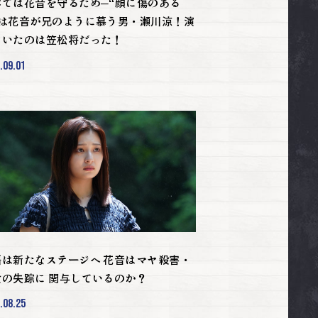
べては花音を守るため─“顔に傷のある
”は花音が兄のように慕う男・瀬川涼！演
ていたのは笠松将だった！
.09.01
語は新たなステージへ 花音はマヤ殺害・
女の失踪に 関与しているのか？
.08.25