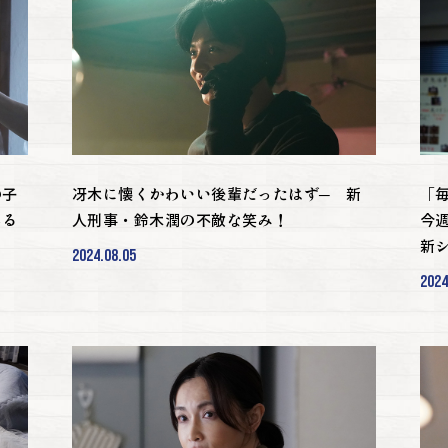
の子
冴木に懐くかわいい後輩だったはず─ 新
「
じる
人刑事・鈴木潤の不敵な笑み！
今
新
2024.08.05
2024