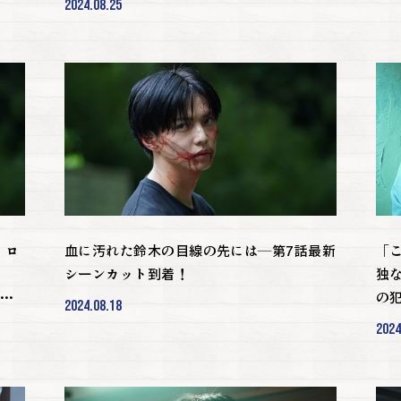
2024.08.25
、ロ
血に汚れた鈴木の目線の先には―第7話最新
「
シーンカット到着！
独
の
2024.08.18
し
2024