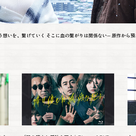
う想いを、繋げていく そこに血の繋がりは関係ない─ 原作から