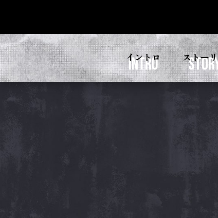
イントロ
ストーリ
intro
STOR