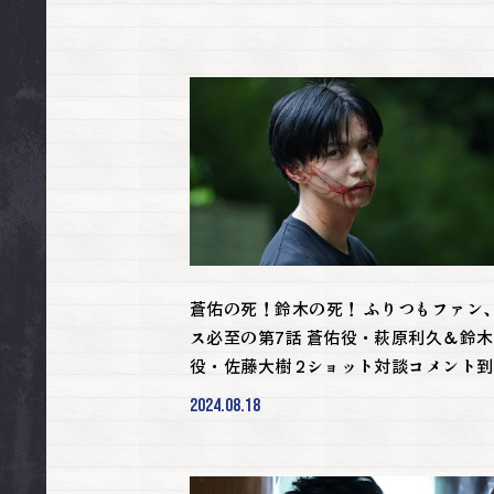
蒼佑の死！鈴木の死！ ふりつもファン
ス必至の第7話 蒼佑役・萩原利久＆鈴木
役・佐藤大樹 2ショット対談コメント到
着！
2024.08.18