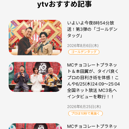
ytvおすすめ記事
いよいよ今夜8時54分放
送！第3弾の「ゴールデン
タッグ」
2026年8月6日(木)
ゴールデンタッグ
MCチョコレートプラネッ
ト＆本田翼が、タイパ良く
プロの目利き術を体感！こ
んや6/25(木)24:09～25:04
全国ネット放送 MC3名へ
インタビューを敢行！！
2026年6月25日(木)
プロは10秒で見抜く
MCチョコレートプラネッ