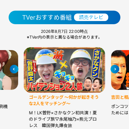
TVerおすすめ番組
読売テレビ
2026年8月7日 22:00時点
※TVer内の表示と異なる場合があります。
ゴールデンタッグ ～何かが起きそう
吉田と粗
な2人をマッチング～
刷機
ポンコツ
M！LK曽野×さかなクン初共演！夏
ためには
のドライブ旅▽永尾柚乃×熊元プロ
レス 韓国弾丸爆食旅