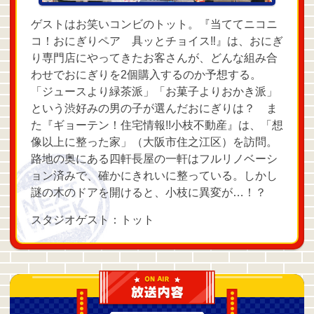
ゲストはお笑いコンビのトット。『当ててニコニ
コ！おにぎりペア 具ッとチョイス‼』は、おにぎ
り専門店にやってきたお客さんが、どんな組み合
わせでおにぎりを2個購入するのか予想する。
「ジュースより緑茶派」「お菓子よりおかき派」
という渋好みの男の子が選んだおにぎりは？ ま
た『ギョーテン！住宅情報!!小枝不動産』は、「想
像以上に整った家」（大阪市住之江区）を訪問。
路地の奥にある四軒長屋の一軒はフルリノベーシ
ョン済みで、確かにきれいに整っている。しかし
謎の木のドアを開けると、小枝に異変が…！？
スタジオゲスト：トット