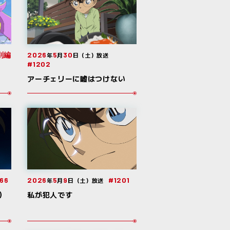
別編
2026
5
30
年
月
日（土）放送
#1202
アーチェリーに嘘はつけない
66
2026
5
9
#1201
年
月
日（土）放送
）
私が犯人です