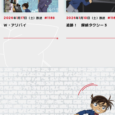
2026
1
17
#1189
2026
1
10
#11
年
月
日（土）放送
年
月
日（土）放送
Ｗ・アリバイ
追跡！ 探偵タクシー３