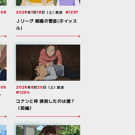
208
2026
7
18
#1207
年
月
日（土）放送
Ｊリーグ 開幕の警笛(ホイッス
ル)
205
2026
6
20
年
月
日（土）放送
#1204
？
コナンと梓 誘拐したのは誰？
（前編）