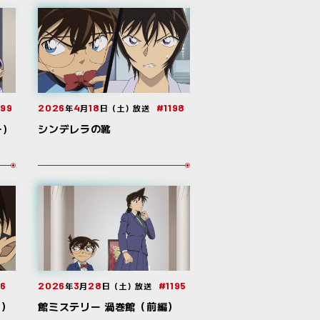
199
2026
4
18
#1198
年
月
日（土）放送
)
シンデレラの靴
96
2026
3
28
#1195
年
月
日（土）放送
編）
館ミステリー 渦巻館（前編）