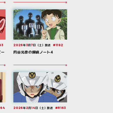
93
2026
3
7
#1192
年
月
日（土）放送
ズー
円谷光彦の探偵ノート4
164
2026
2
14
#R163
年
月
日（土）放送