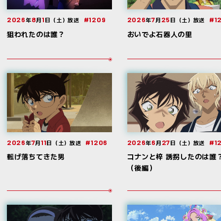
2026
8
1
#1209
2026
7
25
#1
年
月
日（土）放送
年
月
日（土）放送
狙われたのは誰？
おいでよ石器人の里
2026
7
11
#1206
2026
6
27
#1
年
月
日（土）放送
年
月
日（土）放送
転げ落ちてきた男
コナンと梓 誘拐したのは誰
（後編）