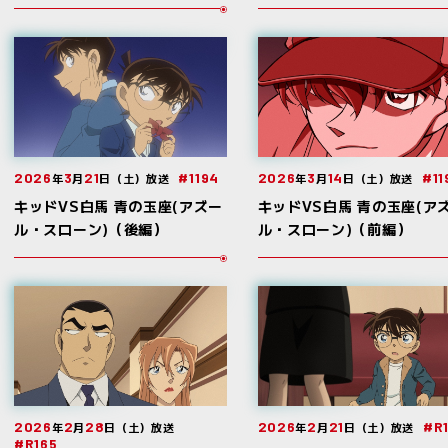
2026
3
21
#1194
2026
3
14
#11
年
月
日（土）放送
年
月
日（土）放送
キッドVS白馬 青の玉座(アズー
キッドVS白馬 青の玉座(ア
ル・スローン)（後編）
ル・スローン)（前編）
2026
2
28
2026
2
21
#R
年
月
日（土）放送
年
月
日（土）放送
#R165