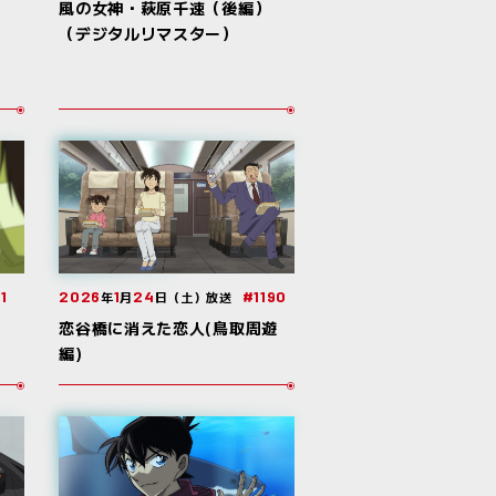
ー
風の女神・萩原千速（後編）
タ
（デジタルリマスター）
2026
1
24
#1190
1
年
月
日（土）放送
恋谷橋に消えた恋人(鳥取周遊
編)