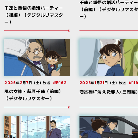
千速と重悟の婚活パーティ
千速と重悟の婚活パーティー
（前編）（デジタルリマス
（後編）（デジタルリマスタ
ー）
ー）
2026
2
7
#R162
2026
1
31
#119
年
月
日（土）放送
年
月
日（土）放送
風の女神・萩原千速（前編）
恋谷橋に消えた恋人(三朝編)
（デジタルリマスター）