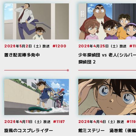
2026
5
2
#1200
2026
4
25
#1
年
月
日（土）放送
年
月
日（土）放送
置き配泥棒多発中
少年探偵団 vs 老人(シルバー
探偵団 2
2026
4
11
#1197
2026
4
4
#11
年
月
日（土）放送
年
月
日（土）放送
旋風のコスプレライダー
館ミステリー 渦巻館（後