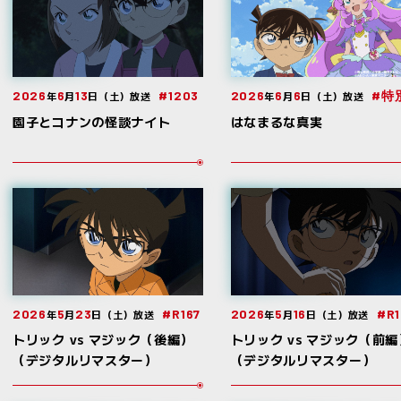
2026
6
13
#1203
2026
6
6
#特
年
月
日（土）放送
年
月
日（土）放送
園子とコナンの怪談ナイト
はなまるな真実
2026
5
23
#R167
2026
5
16
#R1
年
月
日（土）放送
年
月
日（土）放送
トリック vs マジック（後編）
トリック vs マジック（前編
（デジタルリマスター）
（デジタルリマスター）