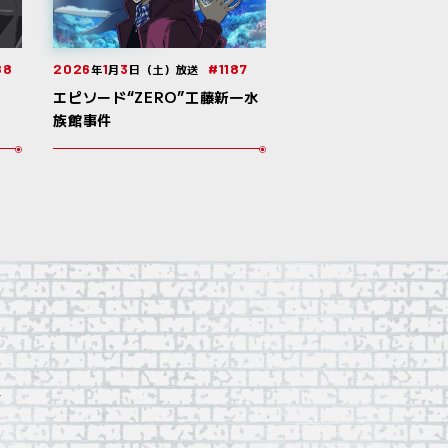
88
2026
1
3
#1187
年
月
日（土）放送
エピソード“ZERO”工藤新一水
族館事件