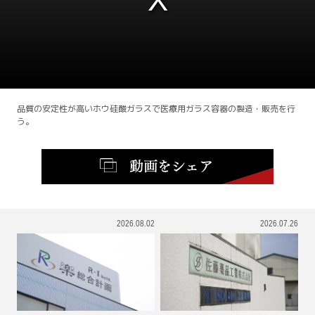
This
is
a
modal
window.
品質の安定性が高いホウ硅酸ガラスで医療用ガラス容器の製造・販売を行
う。
2026.08.02
2026.07.26