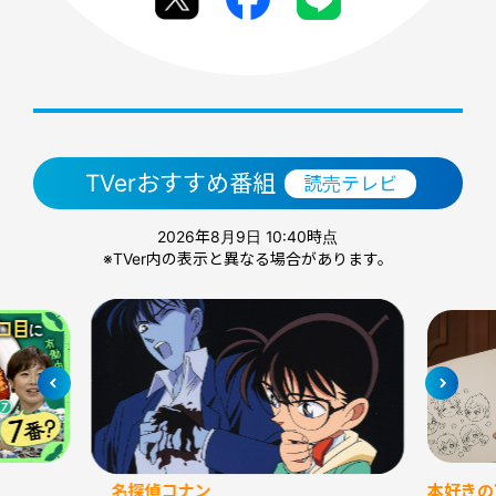
TVerおすすめ番組
読売テレビ
2026年8月9日 10:40時点
※TVer内の表示と異なる場合があります。
名探偵コナン
本好きの