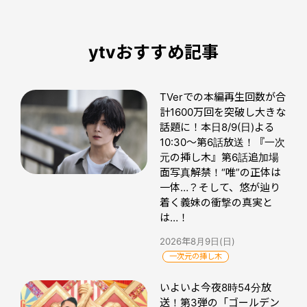
ytvおすすめ記事
TVerでの本編再生回数が合
計1600万回を突破し大きな
話題に！本日8/9(日)よる
10:30～第6話放送！『一次
元の挿し木』第6話追加場
面写真解禁！“唯”の正体は
一体…？そして、悠が辿り
着く義妹の衝撃の真実と
は…！
2026年8月9日(日)
一次元の挿し木
いよいよ今夜8時54分放
送！第3弾の「ゴールデン