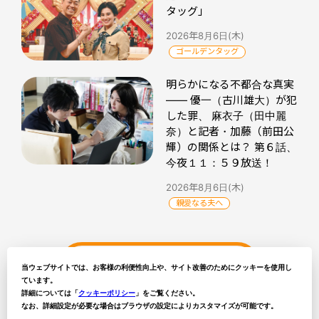
タッグ」
2026年8月6日(木)
ゴールデンタッグ
明らかになる不都合な真実
―― 優一（古川雄大）が犯
した罪、 麻衣子（田中麗
奈）と記者・加藤（前田公
輝）の関係とは？ 第６話、
今夜１１：５９放送！
2026年8月6日(木)
親愛なる夫へ
ytvトピックス記事一覧
当ウェブサイトでは、お客様の利便性向上や、サイト改善のためにクッキーを使用し
ています。
詳細については「
クッキーポリシー
」をご覧ください。
なお、詳細設定が必要な場合はブラウザの設定によりカスタマイズが可能です。