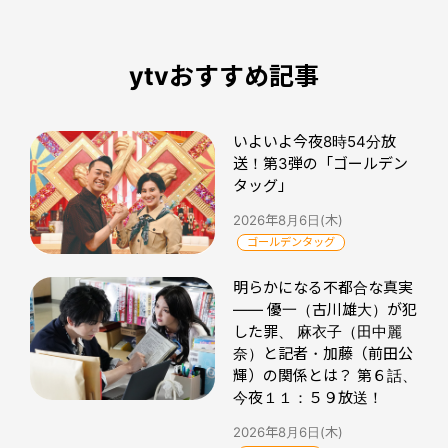
ytvおすすめ記事
いよいよ今夜8時54分放
送！第3弾の「ゴールデン
タッグ」
2026年8月6日(木)
ゴールデンタッグ
明らかになる不都合な真実
―― 優一（古川雄大）が犯
した罪、 麻衣子（田中麗
奈）と記者・加藤（前田公
輝）の関係とは？ 第６話、
今夜１１：５９放送！
2026年8月6日(木)