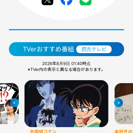
TVerおすすめ番組
読売テレビ
2026年8月9日 01:40時点
※TVer内の表示と異なる場合があります。
名探偵コナン
本好きの