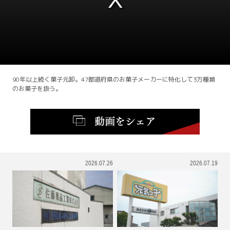
This
is
a
modal
window.
90年以上続く菓子元卸。47都道府県のお菓子メーカーに特化して3万種類
のお菓子を扱う。
2026.07.26
2026.07.19