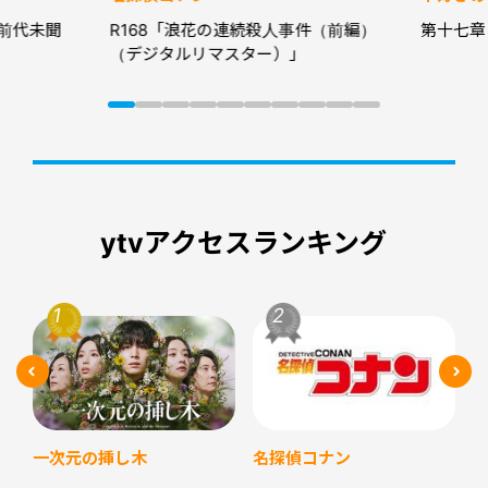
前代未聞
R168「浪花の連続殺人事件（前編）
第十七章
（デジタルリマスター）」
ytvアクセスランキング
名探偵コナン
一次元の挿し木