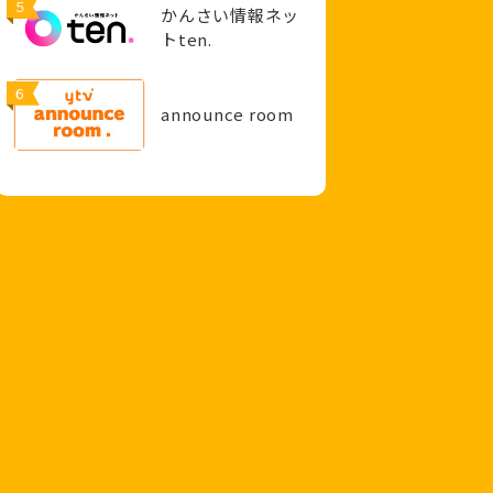
５
かんさい情報ネッ
トten.
６
announce room