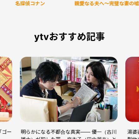
名探偵コナン
親愛なる夫へ～完璧な妻の嘘
ytvおすすめ記事
明らかになる不都合な真実―― 優一（古川
湯婆
「ゴー