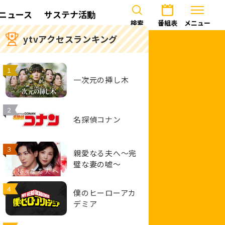
ニュース
サステナ活動
検索
番組表
メニュー
ytvアクセスランキング
１
一次元の挿し木
２
名探偵コナン
３
親愛なる夫へ～完
璧な妻の嘘～
４
僕のヒーローアカ
デミア