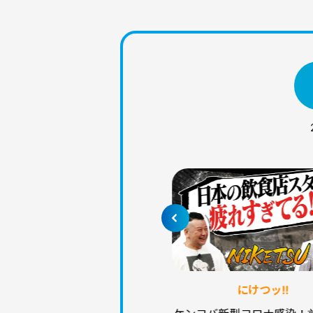
宇宙兄弟
14話 壊れたメガネと足の裏
にけつッ!!