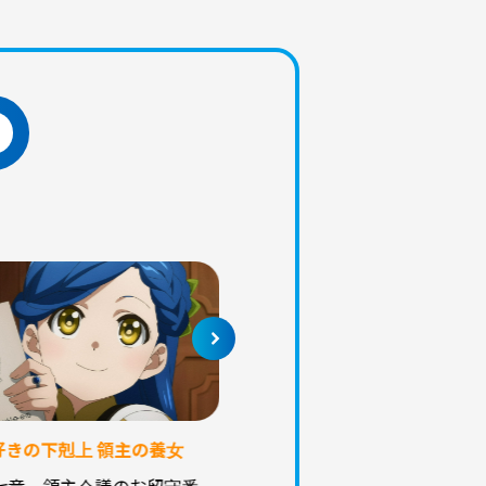
。
ゴールデンタッグ ～何かが
な2人をマッチング～
M！LK曽野×さかなクン初
のドライブ旅▽永尾柚乃×熊
レス 韓国弾丸爆食旅
好きの下剋上 領主の養女