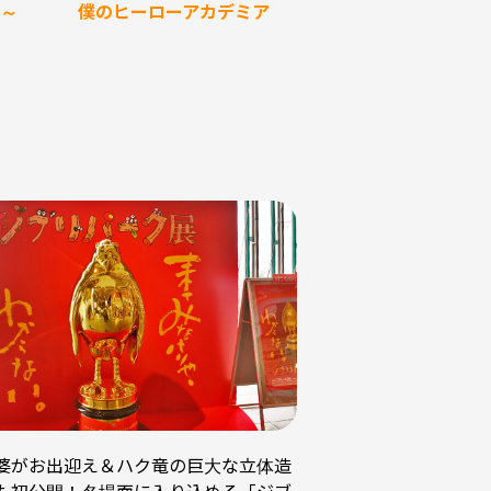
僕のヒーローアカデミア
～
かんさい情報ネット
婆がお出迎え＆ハク竜の巨大な立体造