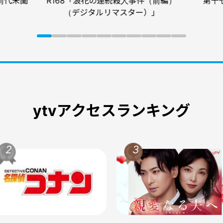
前代未聞
R168「浪花の連続殺人事件（前編）
第十
（デジタルリマスター）」
ytvアクセスランキング