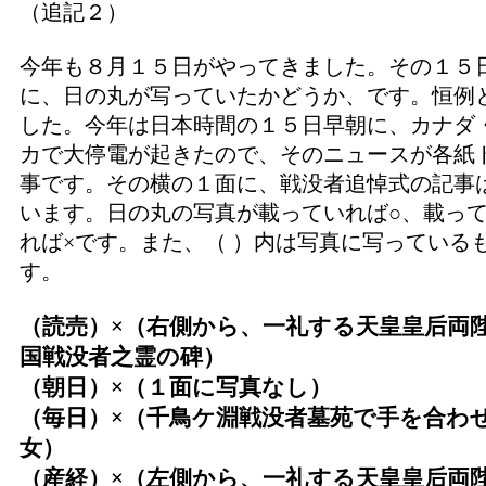
（追記２）
今年も８月１５日がやってきました。その１５
に、日の丸が写っていたかどうか、です。恒例
した。今年は日本時間の１５日早朝に、カナダ
カで大停電が起きたので、そのニュースが各紙
事です。その横の１面に、戦没者追悼式の記事
います。日の丸の写真が載っていれば○、載っ
れば×です。また、（ ）内は写真に写っている
す。
（読売）×（右側から、一礼する天皇皇后両
国戦没者之霊の碑）
（朝日）×（１面に写真なし）
（毎日）×（千鳥ケ淵戦没者墓苑で手を合わ
女）
（産経）×（左側から、一礼する天皇皇后両