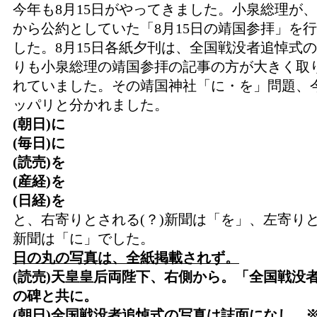
今年も8月15日がやってきました。小泉総理が
から公約としていた「8月15日の靖国参拝」を
した。8月15日各紙夕刊は、全国戦没者追悼式
りも小泉総理の靖国参拝の記事の方が大きく取
れていました。その靖国神社「に・を」問題、
ッパリと分かれました。
(朝日)に
(毎日)に
(読売)を
(産経)を
(日経)を
と、右寄りとされる(？)新聞は「を」、左寄り
新聞は「に」でした。
日の丸の写真は、全紙掲載されず。
(読売)天皇皇后両陛下、右側から。「全国戦没
の碑と共に。
(朝日)全国戦没者追悼式の写真は誌面になし。