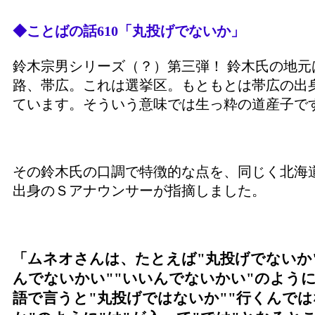
◆ことばの話610「丸投げでないか」
鈴木宗男シリーズ（？）第三弾！ 鈴木氏の地元
路、帯広。これは選挙区。もともとは帯広の出
ています。そういう意味では生っ粋の道産子で
その鈴木氏の口調で特徴的な点を、同じく北海
出身のＳアナウンサーが指摘しました。
「ムネオさんは、たとえば"丸投げでないか
んでないかい""いいんでないかい"のよう
語で言うと"丸投げではないか""行くんで