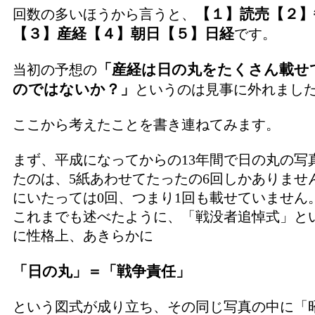
【１】読売
【２】
回数の多いほうから言うと、
【３】
産経
【４】
朝日
【５】
日経
です。
「産経は日の丸をたくさん載せ
当初の予想の
のではないか？」
というのは見事に外れまし
ここから考えたことを書き連ねてみます。
まず、平成になってからの13年間で日の丸の写
たのは、5紙あわせてたったの6回しかありませ
にいたっては0回、つまり1回も載せていません
これまでも述べたように、「戦没者追悼式」と
に性格上、あきらかに
「日の丸」＝「戦争責任」
という図式が成り立ち、その同じ写真の中に「