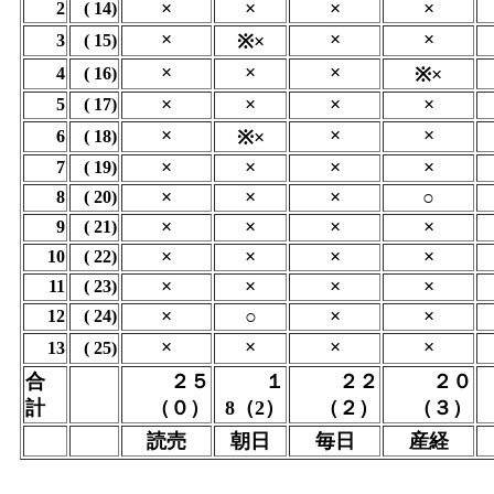
×
×
×
×
2
( 14)
×
×
×
3
( 15)
※×
×
×
×
4
( 16)
※×
×
×
×
×
5
( 17)
×
×
×
6
( 18)
※×
×
×
×
×
7
( 19)
×
×
×
○
8
( 20)
×
×
×
×
9
( 21)
×
×
×
×
10
( 22)
×
×
×
×
11
( 23)
×
○
×
×
12
( 24)
×
×
×
×
13
( 25)
合
２５
１
２２
２０
計
（０）
8（2）
（２）
（３）
読売
朝日
毎日
産経