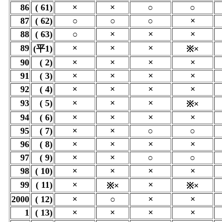
86
( 61)
×
×
○
○
87
( 62)
○
○
○
×
88
( 63)
○
×
×
×
89
×
×
×
(平1)
※×
90
( 2)
×
×
×
×
91
( 3)
×
×
×
×
92
( 4)
×
×
×
×
93
( 5)
×
×
×
※×
94
( 6)
×
×
×
×
95
( 7)
×
×
○
○
96
( 8)
×
×
×
×
97
( 9)
×
×
○
○
98
( 10)
×
×
×
×
99
( 11)
×
×
※×
※×
2000
( 12)
×
○
×
×
1
( 13)
×
×
×
×