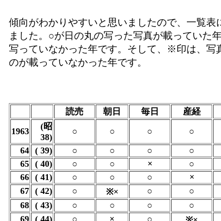
傾向がわかりやすいと思いましたので、一覧表
ました。○が日の丸の写った写真が載っていた年
写っていなかった年です。そして、※印は、写
のが載っていなかった年です。
読売
朝日
毎日
産経
(昭
1963
○
○
○
○
38)
64
( 39)
○
○
○
○
65
( 40)
○
○
×
○
66
( 41)
○
○
○
×
67
( 42)
○
○
○
※×
68
( 43)
○
○
○
○
69
( 44)
○
×
○
※×