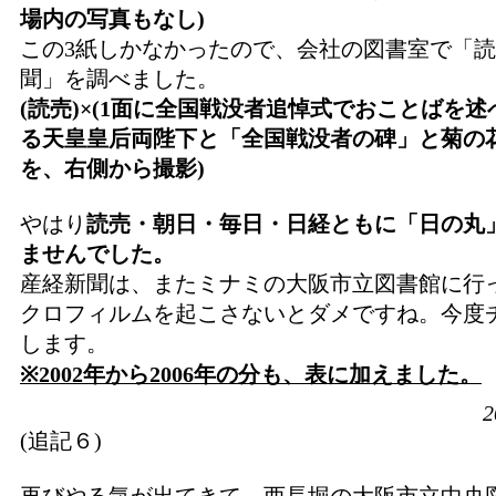
場内の写真もなし)
この3紙しかなかったので、会社の図書室で「
聞」を調べました。
(読売)×(1面に全国戦没者追悼式でおことばを述
る天皇皇后両陛下と「全国戦没者の碑」と菊の
を、右側から撮影)
やはり
読売・朝日・毎日・日経ともに「日の丸
ませんでした。
産経新聞は、またミナミの大阪市立図書館に行
クロフィルムを起こさないとダメですね。今度
します。
※2002年から2006年の分も、表に加えました。
2
(追記６)