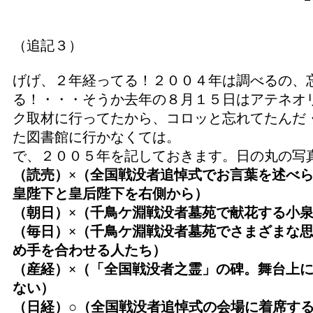
（追記３）
げげ、２年経ってる！２００４年は調べるの、
る！・・・そうか去年の８月１５日はアテネオ
ク取材に行ってたから、コロッと忘れてたんだ
た図書館に行かなくては。
で、２００５年を記しておきます。日の丸の写
（読売）×（全国戦没者追悼式でお言葉を述べ
皇陛下と皇后陛下を右側から）
（朝日）×（千鳥ケ淵戦没者墓苑で献花する小
（毎日）×（千鳥ケ淵戦没者墓苑でさまざまな
め手を合わせる人たち）
（産経）×（「全国戦没者之霊」の碑。舞台上
ない）
（日経）○（全国戦没者追悼式の会場に着席す