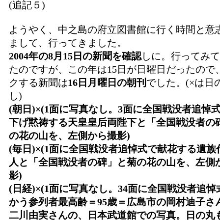
(追記５)
ようやく、中之島の府立図書館に行く時間と意
まして、行ってきました。
2004年の8月15日の新聞を確認
しに。行ってみて
たのですが、この年は15日が日曜日だったので
クする新聞は
16日月曜日の朝刊
でした。(×は日
し)
(朝日)×(1面に写真なし。3面に全国戦没者追悼
下げ黙祷する天皇皇后両陛下と「全国戦没者の
の花の山を、左側から撮影)
(毎日)×(1面に全国戦没者追悼式で献花する遺族
人と「全国戦没者の碑」と菊の花の山を、左側
影)
(日経)×(1面に写真なし。34面に全国戦没者追
かう参列者最高齢＝95歳＝広島市の岡村迪子さ
二川由実さんの、日本武道館での写真。日の丸