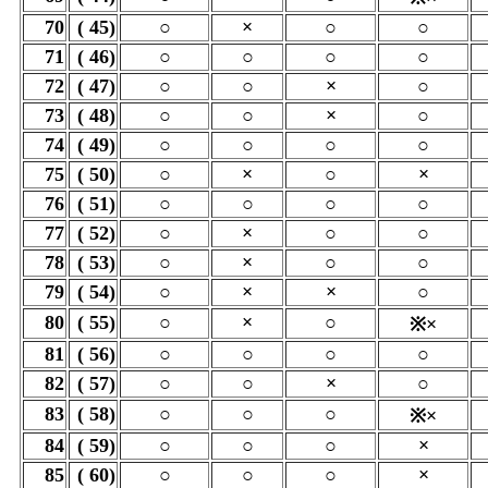
70
( 45)
○
×
○
○
71
( 46)
○
○
○
○
72
( 47)
○
○
×
○
73
( 48)
○
○
×
○
74
( 49)
○
○
○
○
75
( 50)
○
×
○
×
76
( 51)
○
○
○
○
77
( 52)
○
×
○
○
78
( 53)
○
×
○
○
79
( 54)
○
×
×
○
80
( 55)
○
×
○
※×
81
( 56)
○
○
○
○
82
( 57)
○
○
×
○
83
( 58)
○
○
○
※×
84
( 59)
○
○
○
×
85
( 60)
○
○
○
×