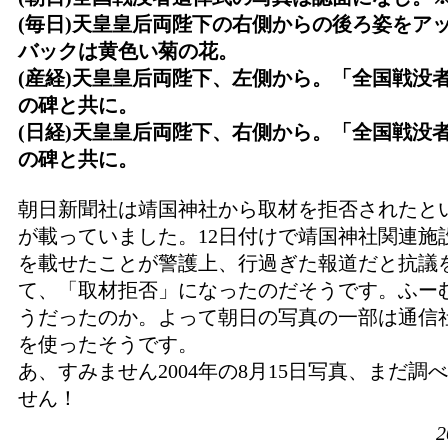
(毎日)天皇皇后両陛下の右側からの後ろ姿をア
バックは黄色い菊の花。
(産経)天皇皇后両陛下、左側から。「全国戦没
の碑と共に。
(日経)天皇皇后両陛下、右側から。「全国戦没
の碑と共に。
朝日新聞社は靖国神社から取材を拒否されたと
が載っていました。12日付けで靖国神社関連施
を載せたことが警護上、行過ぎた報道だと抗議
て、「取材拒否」になったのだそうです。ふー
うだったのか。よって朝日の写真の一部は通信
を使ったそうです。
あ、すみません2004年の8月15日写真、まだ調
せん！
2