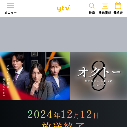
メニュー
検索
放送番組
番組表
2024
12
12
年
月
日
放送終了