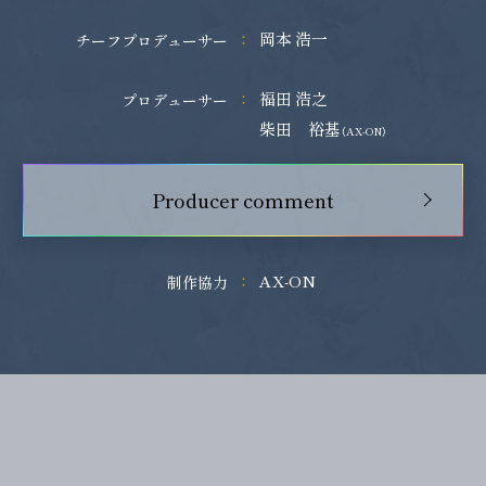
岡本 浩一
チーフプロデューサー
福田 浩之
プロデューサー
柴田 裕基
（AX-ON）
Producer comment
AX-ON
制作協力