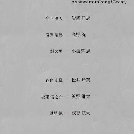
Assawamunkong（Great）
岩瀬 洋志
今西 湊人
高野 洸
滝沢 晴馬
小波津 志
謎の男
松井 玲奈
心野 紫織
浜野 謙太
坂東 俊之介
浅香 航大
風早 涼