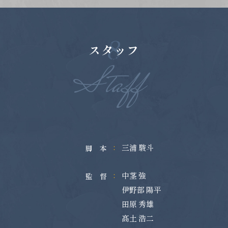
スタッフ
Staff
三浦 駿斗
脚 本
中茎 強
監 督
伊野部 陽平
田原 秀雄
髙土 浩二