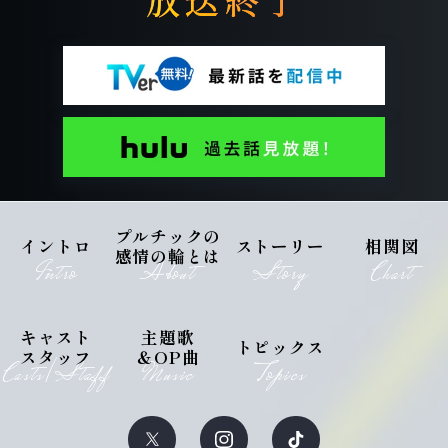
プルチックの
イントロ
ストーリー
相関図
感情の輪とは
Intro
About
Story
Chart
キャスト
主題歌
トピックス
スタッフ
＆OP曲
Casts/Staff
Music
Topics