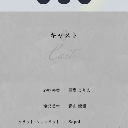
キャスト
Cast
飯豊 まりえ
心野 朱梨
影山 優佳
滝沢 美空
Sapol
クリット・ウォンラット